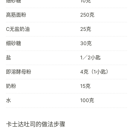
细砂糖
10克
高筋面粉
250克
C无盐奶油
25克
细砂糖
30克
盐
1／2小匙
即溶酵母粉
4克（1小匙）
奶粉
15克
水
100克
卡士达吐司的做法步骤