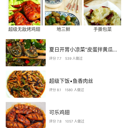
超级无敌烤鸡翅
地三鲜
手撕包菜
夏日开胃小凉菜“皮蛋拌黄瓜🥒”开胃减脂
评分 7.7
539 人做过
超级下饭•鱼香肉丝
评分 8.1
1580 人做过
可乐鸡翅
评分 7.8
1057 人做过