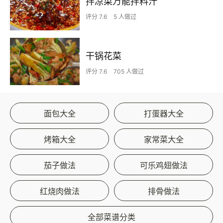
拌凉菜万能拌料汁
评分 7.6
5 人做过
干锅花菜
评分 7.6
705 人做过
面包大全
打蛋器大全
烤箱大全
家常菜大全
茄子做法
可乐鸡翅做法
红烧肉做法
排骨做法
全部菜谱分类