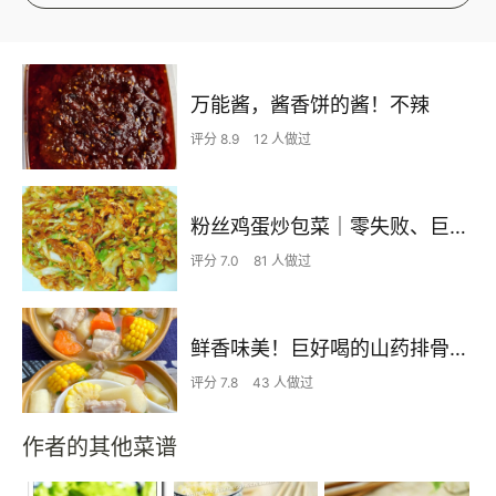
万能酱，酱香饼的酱！不辣
评分 8.9
12 人做过
粉丝鸡蛋炒包菜｜零失败、巨下饭
评分 7.0
81 人做过
鲜香味美！巨好喝的山药排骨汤！！
评分 7.8
43 人做过
作者的其他菜谱