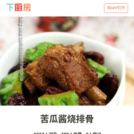
用APP打开
苦瓜酱烧排骨