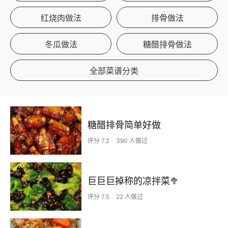
红烧肉做法
排骨做法
冬瓜做法
糖醋排骨做法
全部菜谱分类
糖醋排骨简单好做
评分 7.2
390 人做过
巨巨巨掉称的凉拌菜🥦
评分 7.5
22 人做过