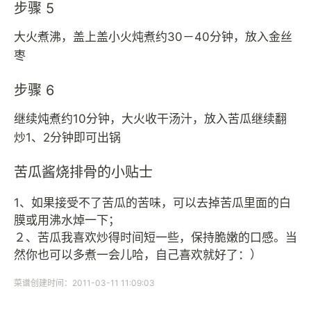
步骤 5
大火煮沸，盖上盖小火炖煮约30－40分钟，放入金丝
枣
步骤 6
继续炖煮约10分钟，大火收干汤汁，放入苦瓜继续翻
炒1、2分钟即可出锅
苦瓜酱烧排骨的小贴士
1、如果接受不了苦瓜的苦味，可以去掉苦瓜里面的白
膜或用沸水焯一下；
２、苦瓜我喜欢炒得时间短一些，保持脆嫩的口感。当
然你也可以多煮一会儿哈，自己喜欢就好了：）
菜谱创建时间：2011-03-11 11:09:03