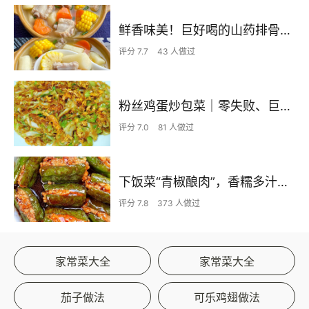
鲜香味美！巨好喝的山药排骨汤！！
评分 7.7
43 人做过
粉丝鸡蛋炒包菜｜零失败、巨下饭
评分 7.0
81 人做过
下饭菜“青椒酿肉”，香糯多汁鲜嫩下饭
评分 7.8
373 人做过
家常菜大全
家常菜大全
茄子做法
可乐鸡翅做法