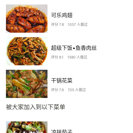
可乐鸡翅
评分 7.8
1057 人做过
超级下饭•鱼香肉丝
评分 8.1
1580 人做过
干锅花菜
评分 7.6
705 人做过
被大家加入到以下菜单
凉拌茄子