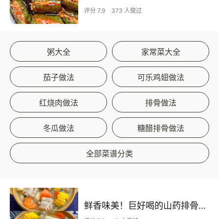
评分 7.9
373 人做过
粥大全
家常菜大全
茄子做法
可乐鸡翅做法
红烧肉做法
排骨做法
冬瓜做法
糖醋排骨做法
全部菜谱分类
鲜香味美！巨好喝的山药排骨汤！！