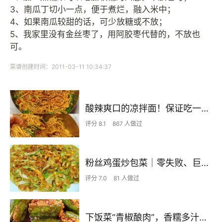
3、南瓜丁切小一点，便于煮烂，融入米中；
4、如果南瓜较甜的话，可少放糖或不放；
5、我家里没有金丝枣了，用阿胶枣代替的，不放也
可。
菜谱创建时间：2011-03-11 10:34:37
酸辣爽口的凉拌面！保证吃一次就上瘾
评分 8.1
867 人做过
粉丝鸡蛋炒包菜｜零失败、巨下饭
评分 7.0
81 人做过
下饭菜“青椒酿肉”，香糯多汁鲜嫩下饭