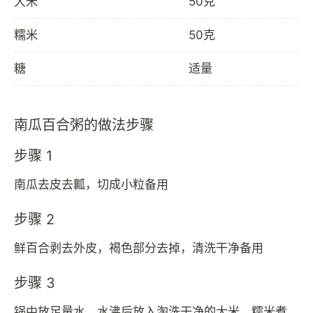
大米
50克
糯米
50克
糖
适量
南瓜百合粥的做法步骤
步骤 1
南瓜去皮去瓤，切成小粒备用
步骤 2
鲜百合剥去外皮，褐色部分去掉，清洗干净备用
步骤 3
锅中放足量水，水沸后放入淘洗干净的大米、糯米煮