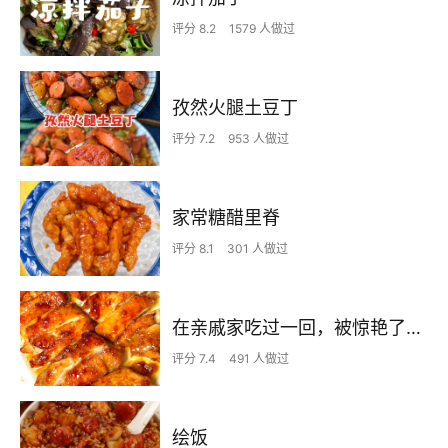
评分 8.2
1579 人做过
孜然火腿土豆丁
评分 7.2
953 人做过
家常糖醋里脊
评分 8.1
301 人做过
在亲戚家吃过一回，被惊艳了…
评分 7.4
491 人做过
绘饭