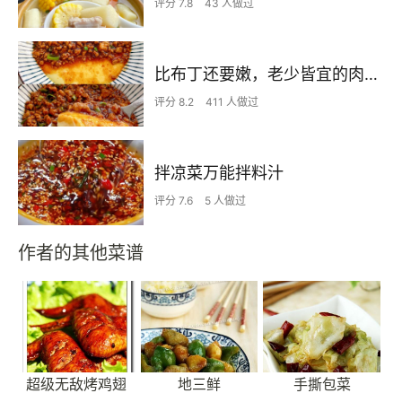
评分 7.8
43 人做过
比布丁还要嫩，老少皆宜的肉沫蒸蛋
评分 8.2
411 人做过
拌凉菜万能拌料汁
评分 7.6
5 人做过
作者的其他菜谱
超级无敌烤鸡翅
地三鲜
手撕包菜