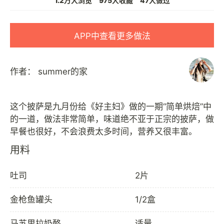
1.2万人浏览
975人收藏
47人做过
APP中查看更多做法
作者：
summer的家
这个披萨是九月份给《好主妇》做的一期“简单烘焙”中
的一道，做法非常简单，味道绝不亚于正宗的披萨，做
用料
吐司
2片
金枪鱼罐头
1/2盒
马苏里拉奶酪
适量