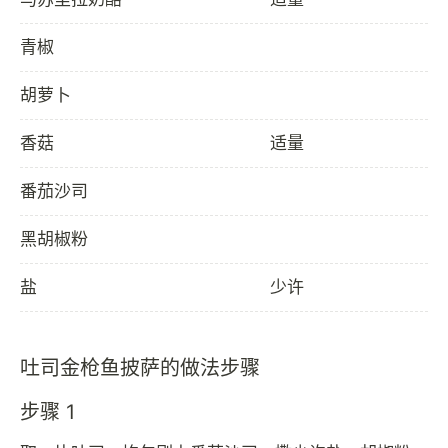
青椒
胡萝卜
香菇
适量
番茄沙司
黑胡椒粉
盐
少许
吐司金枪鱼披萨的做法步骤
步骤 1