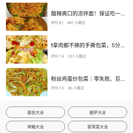
酸辣爽口的凉拌面！保证吃一次就上瘾
评分 8.1
867 人做过
❗拿肉都不换的手撕包菜，5分钟快手家常菜🔥
评分 7.4
531 人做过
粉丝鸡蛋炒包菜｜零失败、巨下饭
评分 7.0
80 人做过
面包大全
披萨大全
烤箱大全
家常菜大全