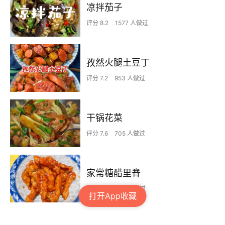
凉拌茄子
评分 8.2
1577 人做过
孜然火腿土豆丁
评分 7.2
953 人做过
干锅花菜
评分 7.6
705 人做过
家常糖醋里脊
评分 8.1
300 人做过
打开App收藏