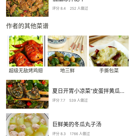
评分 8.4
252 人做过
作者的其他菜谱
超级无敌烤鸡翅
地三鲜
手撕包菜
夏日开胃小凉菜“皮蛋拌黄瓜🥒”开胃减脂
评分 7.7
539 人做过
巨鲜美的冬瓜丸子汤
评分 8.3
1766 人做过