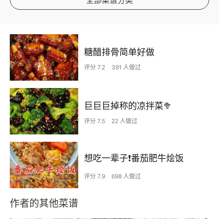
糖醋排骨简单好做
评分 7.2
391 人做过
巨巨巨掉称的凉拌菜🥦
评分 7.5
22 人做过
想吃一辈子❗️番茄肥牛烩饭
评分 7.9
698 人做过
作者的其他菜谱