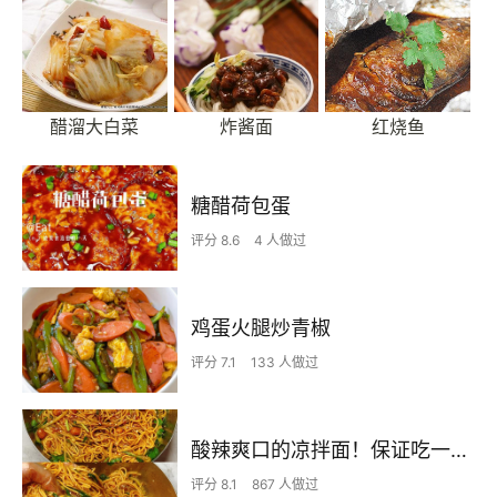
醋溜大白菜
炸酱面
红烧鱼
糖醋荷包蛋
评分 8.6
4 人做过
鸡蛋火腿炒青椒
评分 7.1
133 人做过
酸辣爽口的凉拌面！保证吃一次就上瘾
评分 8.1
867 人做过