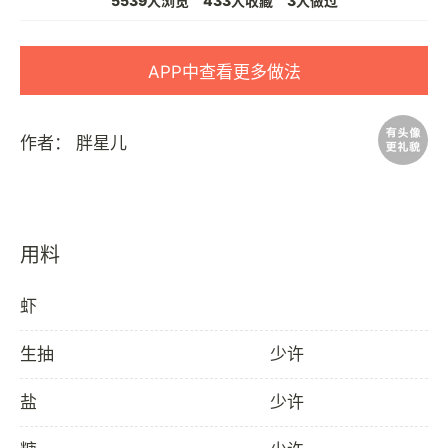
5539人浏览
433人收藏
3人做过
APP中查看更多做法
作者：
胖星儿
用料
虾
生抽
少许
盐
少许