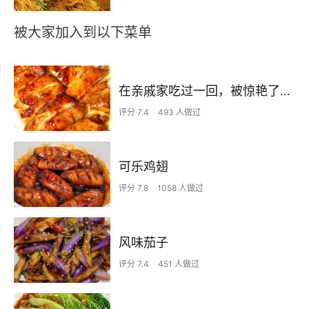
被大家加入到以下菜单
在亲戚家吃过一回，被惊艳了…
评分 7.4
493 人做过
可乐鸡翅
评分 7.8
1058 人做过
风味茄子
评分 7.4
451 人做过