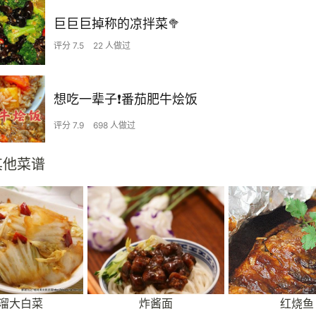
巨巨巨掉称的凉拌菜🥦
评分 7.5
22 人做过
想吃一辈子❗️番茄肥牛烩饭
评分 7.9
698 人做过
其他菜谱
溜大白菜
炸酱面
红烧鱼