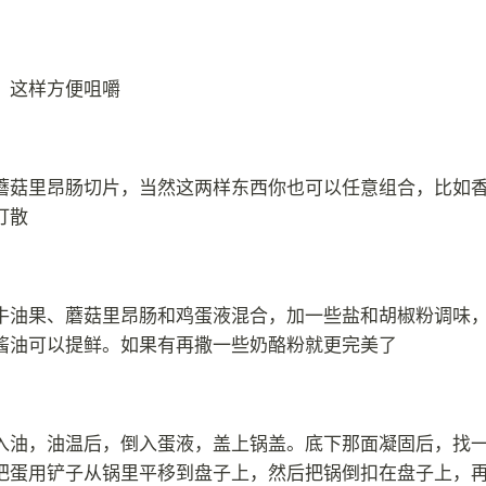
，这样方便咀嚼
蘑菇里昂肠切片，当然这两样东西你也可以任意组合，比如
打散
牛油果、蘑菇里昂肠和鸡蛋液混合，加一些盐和胡椒粉调味
酱油可以提鲜。如果有再撒一些奶酪粉就更完美了
入油，油温后，倒入蛋液，盖上锅盖。底下那面凝固后，找
把蛋用铲子从锅里平移到盘子上，然后把锅倒扣在盘子上，