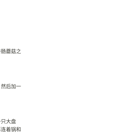
香肠蘑菇之
，然后加一
一只大盘
再连着锅和