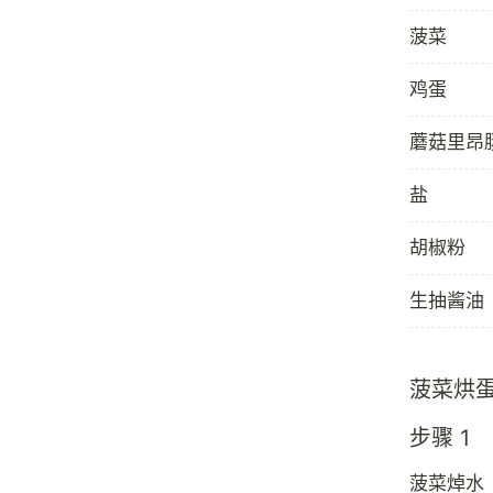
菠菜
鸡蛋
蘑菇里昂
盐
胡椒粉
生抽酱油
菠菜烘
步骤 1
菠菜焯水