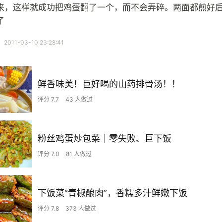
来，这样就成功把鸡蛋翻了一个，而不会弄碎。两面都煎好
了
11-03-10 23:28:41
鲜香味美！巨好喝的山药排骨汤！！
评分 7.7
43 人做过
粉丝鸡蛋炒包菜｜零失败、巨下饭
评分 7.0
81 人做过
下饭菜“青椒酿肉”，香糯多汁鲜嫩下饭
评分 7.8
373 人做过