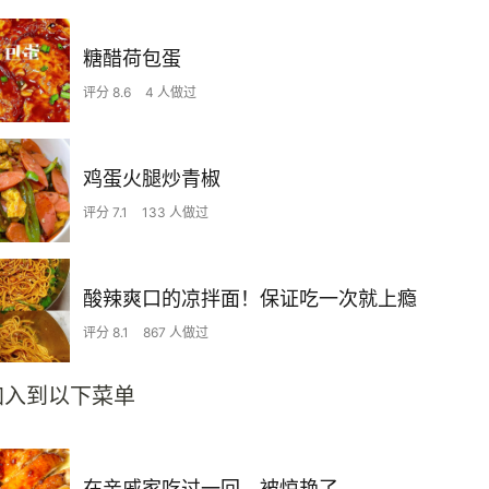
糖醋荷包蛋
评分 8.6
4 人做过
鸡蛋火腿炒青椒
评分 7.1
133 人做过
酸辣爽口的凉拌面！保证吃一次就上瘾
评分 8.1
867 人做过
加入到以下菜单
在亲戚家吃过一回，被惊艳了…