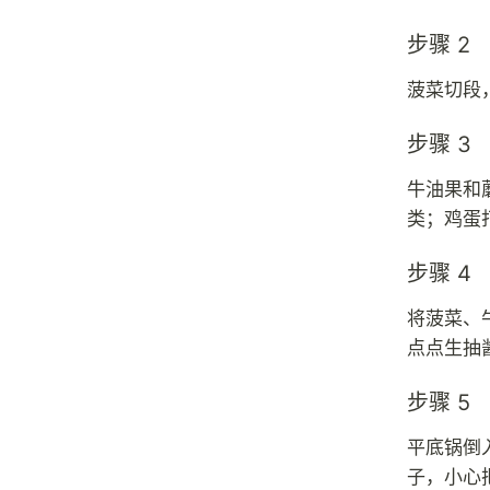
步骤 2
菠菜切段
步骤 3
牛油果和
类；鸡蛋
步骤 4
将菠菜、
点点生抽
步骤 5
平底锅倒
子，小心