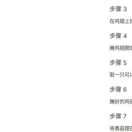
步骤 3
在鸡翅上
步骤 4
腌鸡翅膀
步骤 5
取一只可
步骤 6
腌好的鸡
步骤 7
将香菇摆