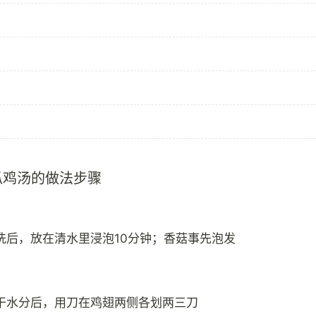
瓜鸡汤的做法步骤
洗后，放在清水里浸泡10分钟；香菇事先泡发
干水分后，用刀在鸡翅两侧各划两三刀