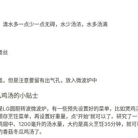
，清水多一点少一点无碍，水少汤浓，水多汤满
姜丝
盖，但是注意要留有出气孔，放入微波炉中
瓜鸡汤的小贴士
是LG圆胆转波微波炉，有一些预先设置好的菜单，比如煲鸡
预存烹饪菜单，再设置好重量，点“开始”就可以了。研究了
鸡翅中、1200毫升的汤水量，大约是高火烹饪35分钟，就可以
的香菇冬瓜鸡汤了。