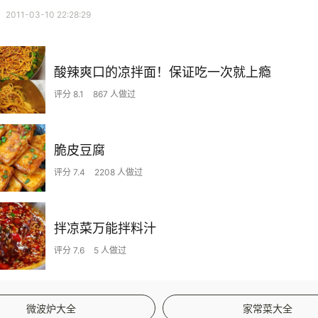
11-03-10 22:28:29
酸辣爽口的凉拌面！保证吃一次就上瘾
评分 8.1
867 人做过
脆皮豆腐
评分 7.4
2208 人做过
拌凉菜万能拌料汁
评分 7.6
5 人做过
微波炉大全
家常菜大全