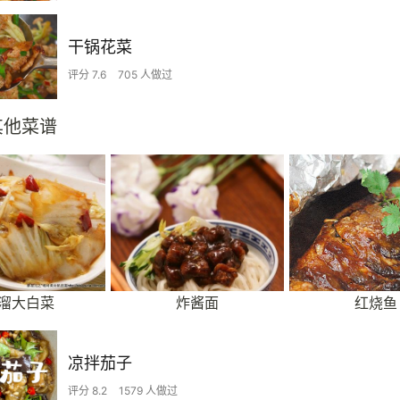
干锅花菜
评分 7.6
705 人做过
其他菜谱
溜大白菜
炸酱面
红烧鱼
凉拌茄子
评分 8.2
1579 人做过