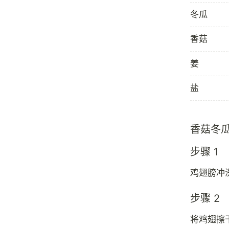
冬瓜
香菇
姜
盐
香菇冬
步骤 1
鸡翅膀冲
步骤 2
将鸡翅擦