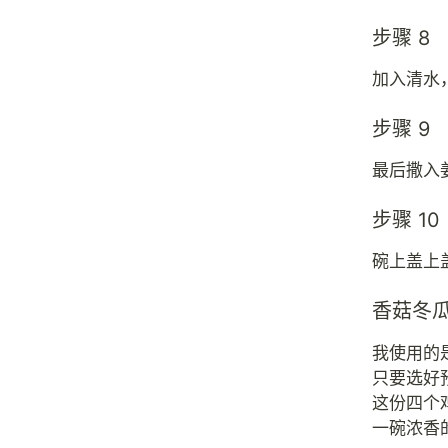
步骤 8
加入清水
步骤 9
最后撒入
步骤 10
碗上盖上
香菇冬
我使用的
只要选好
这份四个
一碗浓香