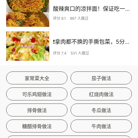
酸辣爽口的凉拌面！保证吃一次就上瘾
评分 8.1
867 人做过
❗拿肉都不换的手撕包菜，5分钟快手家常菜🔥
评分 7.4
531 人做过
家常菜大全
茄子做法
可乐鸡翅做法
红烧肉做法
排骨做法
冬瓜做法
糖醋排骨做法
牛肉做法