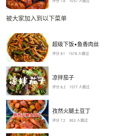
评分 7.8
1057 人做过
被大家加入到以下菜单
超级下饭•鱼香肉丝
评分 8.1
1578 人做过
凉拌茄子
评分 8.2
1577 人做过
孜然火腿土豆丁
评分 7.2
953 人做过