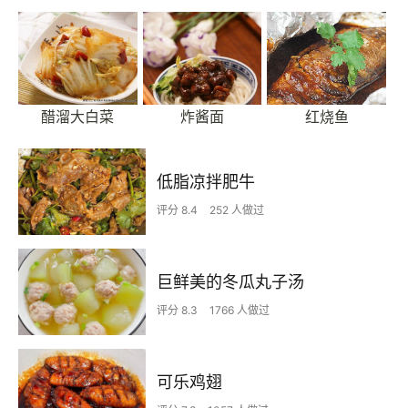
醋溜大白菜
炸酱面
红烧鱼
低脂凉拌肥牛
评分 8.4
252 人做过
巨鲜美的冬瓜丸子汤
评分 8.3
1766 人做过
可乐鸡翅