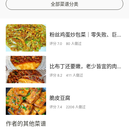
全部菜谱分类
粉丝鸡蛋炒包菜｜零失败、巨下饭
评分 7.0
80 人做过
比布丁还要嫩，老少皆宜的肉沫蒸蛋
评分 8.2
411 人做过
脆皮豆腐
评分 7.4
2206 人做过
作者的其他菜谱