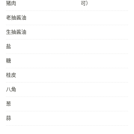
猪肉
可）
老抽酱油
生抽酱油
盐
糖
桂皮
八角
葱
蒜