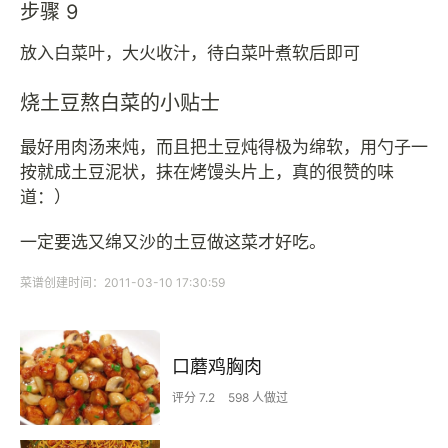
步骤 9
放入白菜叶，大火收汁，待白菜叶煮软后即可
烧土豆熬白菜的小贴士
最好用肉汤来炖，而且把土豆炖得极为绵软，用勺子一
按就成土豆泥状，抹在烤馒头片上，真的很赞的味
道：）
一定要选又绵又沙的土豆做这菜才好吃。
菜谱创建时间：2011-03-10 17:30:59
口蘑鸡胸肉
评分 7.2
598 人做过