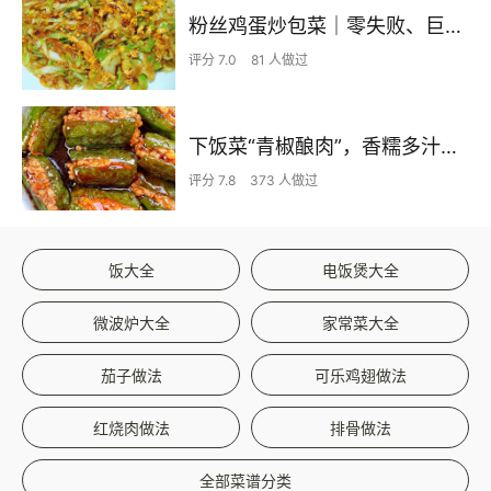
粉丝鸡蛋炒包菜｜零失败、巨下饭
评分 7.0
81 人做过
下饭菜“青椒酿肉”，香糯多汁鲜嫩下饭
评分 7.8
373 人做过
饭大全
电饭煲大全
微波炉大全
家常菜大全
茄子做法
可乐鸡翅做法
红烧肉做法
排骨做法
全部菜谱分类