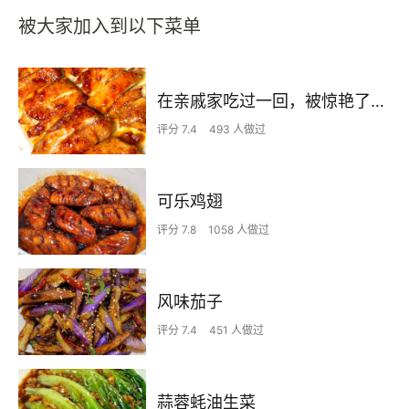
被大家加入到以下菜单
在亲戚家吃过一回，被惊艳了…
评分 7.4
493 人做过
可乐鸡翅
评分 7.8
1058 人做过
风味茄子
评分 7.4
451 人做过
蒜蓉蚝油生菜