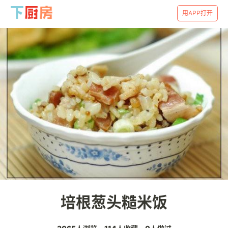
用APP打开
培根葱头糙米饭