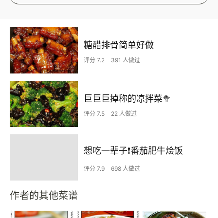
糖醋排骨简单好做
评分 7.2
391 人做过
巨巨巨掉称的凉拌菜🥦
评分 7.5
22 人做过
想吃一辈子❗️番茄肥牛烩饭
评分 7.9
698 人做过
作者的其他菜谱