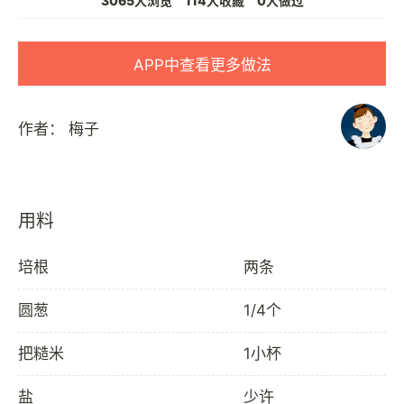
3065人浏览
114人收藏
0人做过
APP中查看更多做法
作者：
梅子
用料
培根
两条
圆葱
1/4个
把糙米
1小杯
盐
少许