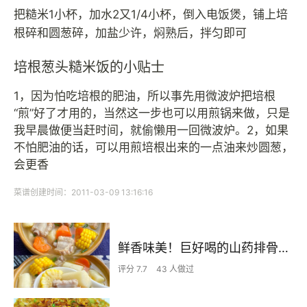
把糙米1小杯，加水2又1/4小杯，倒入电饭煲，铺上培
根碎和圆葱碎，加盐少许，焖熟后，拌匀即可
培根葱头糙米饭的小贴士
1，因为怕吃培根的肥油，所以事先用微波炉把培根
“煎”好了才用的，当然这一步也可以用煎锅来做，只是
我早晨做便当赶时间，就偷懒用一回微波炉。2，如果
不怕肥油的话，可以用煎培根出来的一点油来炒圆葱，
会更香
菜谱创建时间：2011-03-09 13:16:16
鲜香味美！巨好喝的山药排骨汤！！
评分 7.7
43 人做过