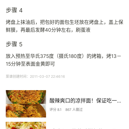
步骤 4
烤盘上抹油后，把包好的面包生坯放在烤盘上，盖上保
鲜膜，再最后发酵40分钟左右，刷蛋液
步骤 5
放入预热至华氏375度（摄氏180度）的烤箱，烤13－
15分钟至表面金黄即可
菜谱创建时间：2011-03-07 22:46:16
酸辣爽口的凉拌面！保证吃一次就上瘾
评分 8.1
867 人做过