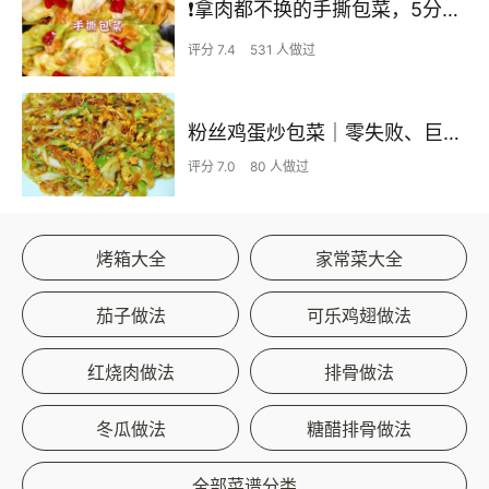
❗拿肉都不换的手撕包菜，5分钟快手家常菜🔥
评分 7.4
531 人做过
粉丝鸡蛋炒包菜｜零失败、巨下饭
评分 7.0
80 人做过
烤箱大全
家常菜大全
茄子做法
可乐鸡翅做法
红烧肉做法
排骨做法
冬瓜做法
糖醋排骨做法
全部菜谱分类