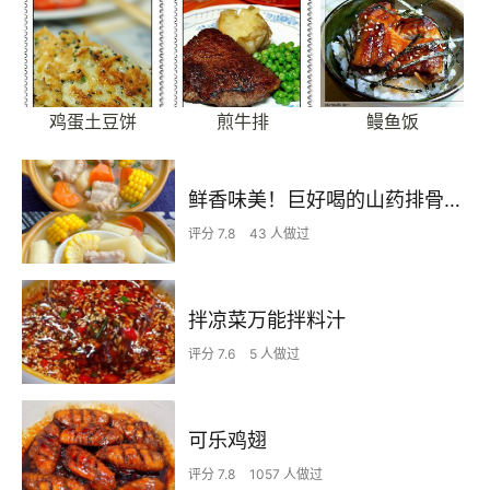
鸡蛋土豆饼
煎牛排
鳗鱼饭
鲜香味美！巨好喝的山药排骨汤！！
评分 7.8
43 人做过
拌凉菜万能拌料汁
评分 7.6
5 人做过
可乐鸡翅
评分 7.8
1057 人做过