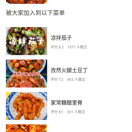
被大家加入到以下菜单
凉拌茄子
评分 8.2
1577 人做过
孜然火腿土豆丁
评分 7.2
953 人做过
家常糖醋里脊
评分 8.1
301 人做过