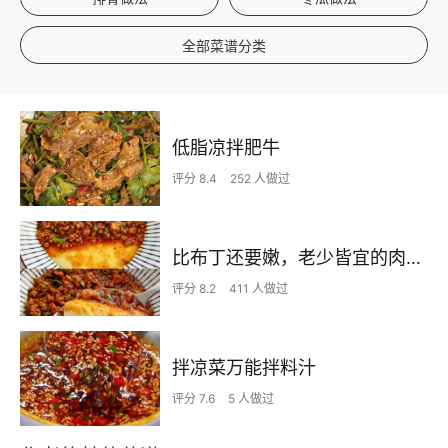
全部菜谱分类
低脂凉拌肥牛
评分 8.4
252 人做过
比布丁还要嫩，老少皆宜的肉沫蒸蛋
评分 8.2
411 人做过
拌凉菜万能拌料汁
评分 7.6
5 人做过