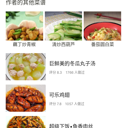
作者的其他菜谱
藕丁炒青椒
清炒西葫芦
番茄圆白菜
巨鲜美的冬瓜丸子汤
评分 8.3
1766 人做过
可乐鸡翅
评分 7.8
1057 人做过
超级下饭•鱼香肉丝