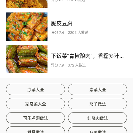
脆皮豆腐
评分 7.4
2205 人做过
下饭菜“青椒酿肉”，香糯多汁鲜嫩下饭
评分 7.9
372 人做过
凉菜大全
素菜大全
家常菜大全
茄子做法
可乐鸡翅做法
红烧肉做法
排骨做法
冬瓜做法