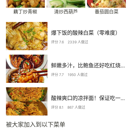
藕丁炒青椒
清炒西葫芦
番茄圆白菜
爆下饭的酸辣白菜（零难度）
评分 7.6
2339 人做过
鲜嫩多汁，比鲍鱼还好吃红烧香菇
评分 7.7
1950 人做过
酸辣爽口的凉拌面！保证吃一次就上瘾
评分 8.1
867 人做过
被大家加入到以下菜单