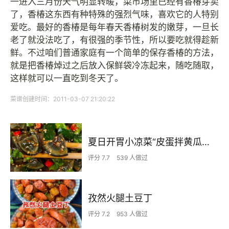
一进入三月份天气明显转暖，菜市场里已经有香椿芽卖
了，香椿这东西有种特殊的强烈气味，喜欢它的人特别
爱吃。最好的香椿是每年春天香椿树发的嫩芽，一旦长
老了就没法吃了，有很强的季节性，所以要吃就得趁新
鲜。不过咱们普通家庭有一个简单的保存香椿的方法，
就是把香椿焯过之后放入保鲜袋冷冻起来，随吃随取，
这样就可以一直吃到冬天了。
菜谱创建时间：2011-03-07 21:20:22
夏日开胃小凉菜“皮蛋拌黄瓜🥒”开胃减脂
评分 7.7
539 人做过
孜然火腿土豆丁
评分 7.2
953 人做过