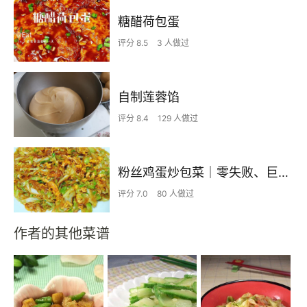
糖醋荷包蛋
评分 8.5
3 人做过
自制莲蓉馅
评分 8.4
129 人做过
粉丝鸡蛋炒包菜｜零失败、巨下饭
评分 7.0
80 人做过
作者的其他菜谱