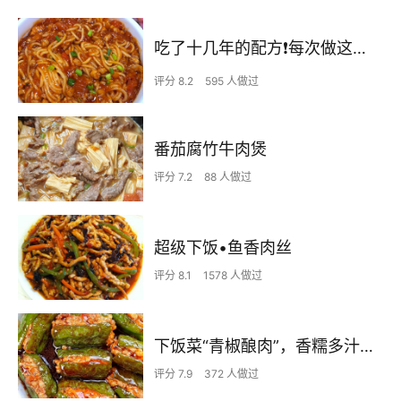
吃了十几年的配方❗️每次做这至少吃2碗
评分 8.2
595 人做过
番茄腐竹牛肉煲
评分 7.2
88 人做过
超级下饭•鱼香肉丝
评分 8.1
1578 人做过
下饭菜“青椒酿肉”，香糯多汁鲜嫩下饭
评分 7.9
372 人做过