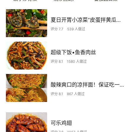
夏日开胃小凉菜“皮蛋拌黄瓜🥒”开胃减脂
评分 7.7
539 人做过
超级下饭•鱼香肉丝
评分 8.1
1580 人做过
酸辣爽口的凉拌面！保证吃一次就上瘾
评分 8.1
867 人做过
可乐鸡翅