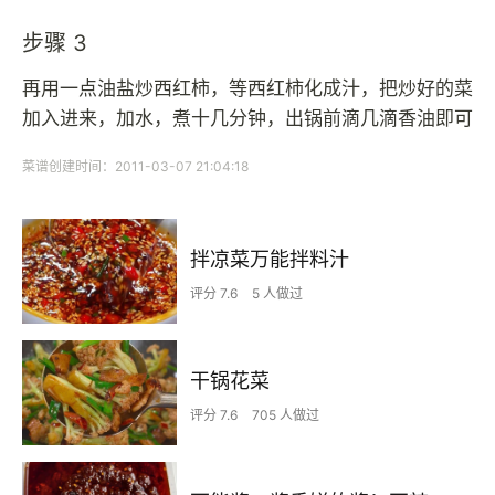
步骤 3
再用一点油盐炒西红柿，等西红柿化成汁，把炒好的菜
加入进来，加水，煮十几分钟，出锅前滴几滴香油即可
菜谱创建时间：2011-03-07 21:04:18
拌凉菜万能拌料汁
评分 7.6
5 人做过
干锅花菜
评分 7.6
705 人做过