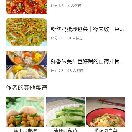
评分 8.5
4 人做过
粉丝鸡蛋炒包菜｜零失败、巨下饭
评分 7.0
81 人做过
鲜香味美！巨好喝的山药排骨汤！！
评分 7.8
43 人做过
作者的其他菜谱
藕丁炒青椒
清炒西葫芦
番茄圆白菜