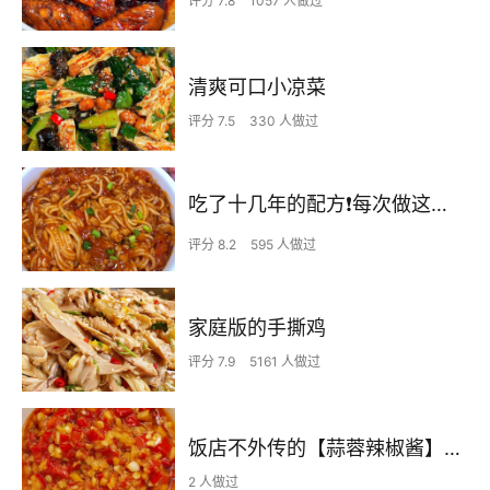
评分 7.8
1057 人做过
清爽可口小凉菜
评分 7.5
330 人做过
吃了十几年的配方❗️每次做这至少吃2碗
评分 8.2
595 人做过
家庭版的手撕鸡
评分 7.9
5161 人做过
饭店不外传的【蒜蓉辣椒酱】自己在家也可以做出
2 人做过