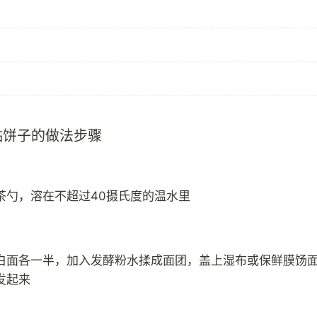
贴饼子的做法步骤
茶勺，溶在不超过40摄氏度的温水里
白面各一半，加入发酵粉水揉成面团，盖上湿布或保鲜膜饧
发起来