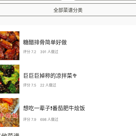
全部菜谱分类
糖醋排骨简单好做
评分 7.2
391 人做过
巨巨巨掉称的凉拌菜🥦
评分 7.5
22 人做过
想吃一辈子❗️番茄肥牛烩饭
评分 7.9
698 人做过