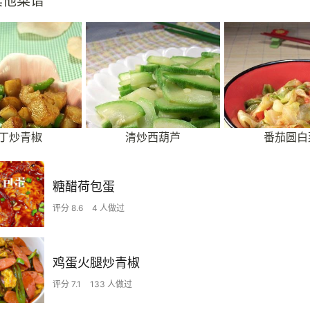
其他菜谱
丁炒青椒
清炒西葫芦
番茄圆白
糖醋荷包蛋
评分 8.6
4 人做过
鸡蛋火腿炒青椒
评分 7.1
133 人做过