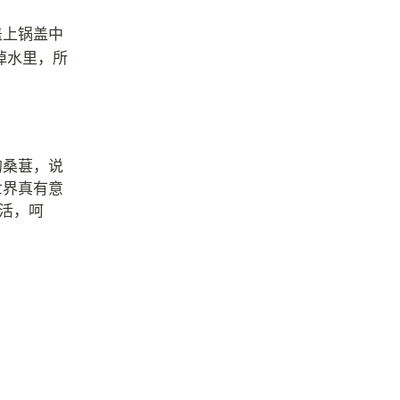
盖上锅盖中
掉水里，所
的桑葚，说
世界真有意
活，呵