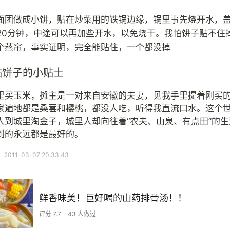
面团做成小饼，贴在炒菜用的铁锅边缘，锅里事先烧开水，
至20分钟，中途可以再加些开水，以免烧干。我怕饼子贴不住
个蒸帘，事实证明，完全能贴住，一个都没掉
贴饼子的小贴士
里买玉米，摊主是一对来自安徽的夫妻，见我手里提着刚买
家遍地都是桑葚和樱桃，都没人吃，听得我直流口水。这个
人到城里淘金子，城里人却向往着“农夫、山泉、有点田”的生
到的永远都是最好的。
11-03-07 20:33:43
鲜香味美！巨好喝的山药排骨汤！！
评分 7.7
43 人做过