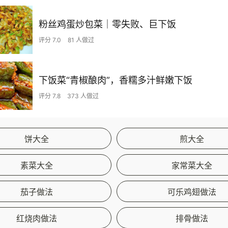
粉丝鸡蛋炒包菜｜零失败、巨下饭
评分 7.0
81 人做过
下饭菜“青椒酿肉”，香糯多汁鲜嫩下饭
评分 7.8
373 人做过
饼大全
煎大全
素菜大全
家常菜大全
茄子做法
可乐鸡翅做法
红烧肉做法
排骨做法