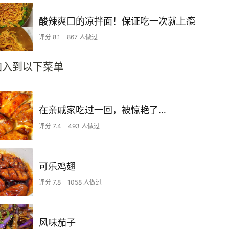
酸辣爽口的凉拌面！保证吃一次就上瘾
评分 8.1
867 人做过
加入到以下菜单
在亲戚家吃过一回，被惊艳了…
评分 7.4
493 人做过
可乐鸡翅
评分 7.8
1058 人做过
风味茄子