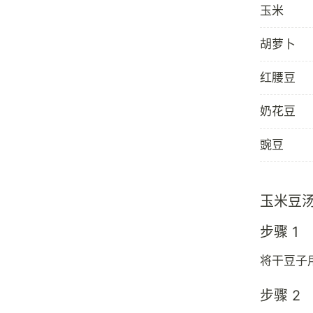
玉米
胡萝卜
红腰豆
奶花豆
豌豆
玉米豆
步骤 1
将干豆子
步骤 2