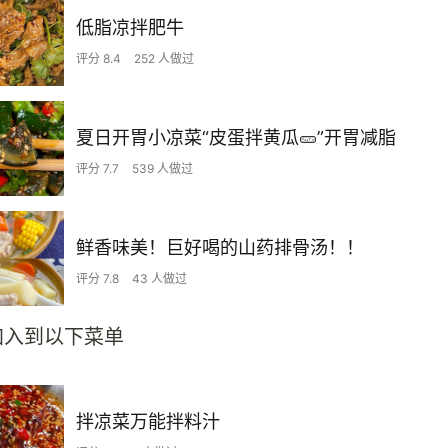
低脂凉拌肥牛
评分 8.4
252 人做过
夏日开胃小凉菜“皮蛋拌黄瓜🥒”开胃减脂
评分 7.7
539 人做过
鲜香味美！巨好喝的山药排骨汤！！
评分 7.8
43 人做过
加入到以下菜单
拌凉菜万能拌料汁