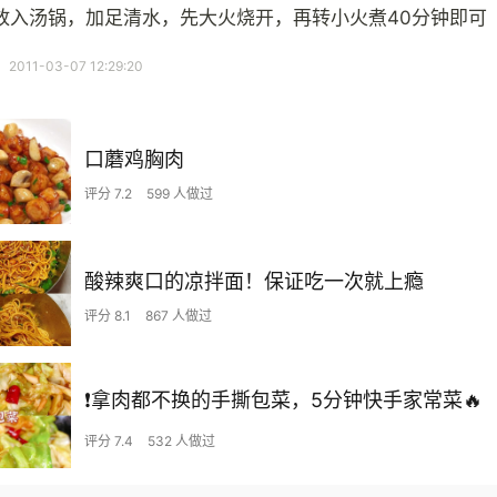
放入汤锅，加足清水，先大火烧开，再转小火煮40分钟即可
11-03-07 12:29:20
口蘑鸡胸肉
评分 7.2
599 人做过
酸辣爽口的凉拌面！保证吃一次就上瘾
评分 8.1
867 人做过
❗拿肉都不换的手撕包菜，5分钟快手家常菜🔥
评分 7.4
532 人做过