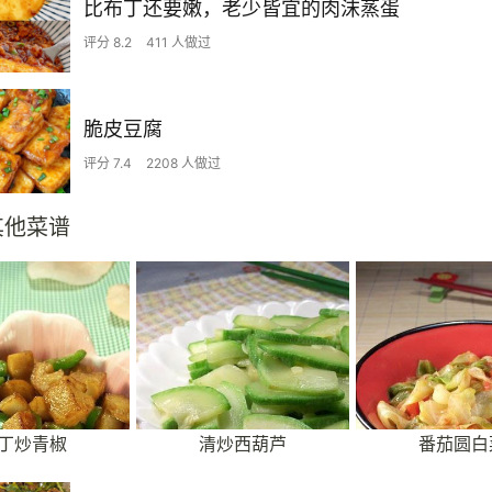
比布丁还要嫩，老少皆宜的肉沫蒸蛋
评分 8.2
411 人做过
脆皮豆腐
评分 7.4
2208 人做过
其他菜谱
丁炒青椒
清炒西葫芦
番茄圆白