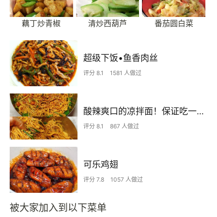
藕丁炒青椒
清炒西葫芦
番茄圆白菜
超级下饭•鱼香肉丝
评分 8.1
1581 人做过
酸辣爽口的凉拌面！保证吃一次就上瘾
评分 8.1
867 人做过
可乐鸡翅
评分 7.8
1057 人做过
被大家加入到以下菜单