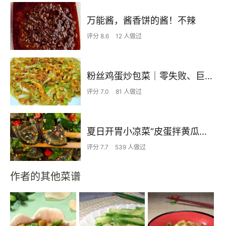
万能酱，酱香饼的酱！不辣
评分 8.6
12 人做过
粉丝鸡蛋炒包菜｜零失败、巨下饭
评分 7.0
81 人做过
夏日开胃小凉菜“皮蛋拌黄瓜🥒”开胃减脂
评分 7.7
539 人做过
作者的其他菜谱