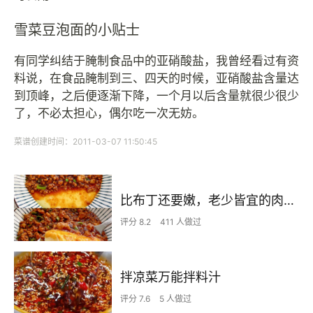
雪菜豆泡面的小贴士
有同学纠结于腌制食品中的亚硝酸盐，我曾经看过有资
料说，在食品腌制到三、四天的时候，亚硝酸盐含量达
到顶峰，之后便逐渐下降，一个月以后含量就很少很少
了，不必太担心，偶尔吃一次无妨。
菜谱创建时间：2011-03-07 11:50:45
比布丁还要嫩，老少皆宜的肉沫蒸蛋
评分 8.2
411 人做过
拌凉菜万能拌料汁
评分 7.6
5 人做过