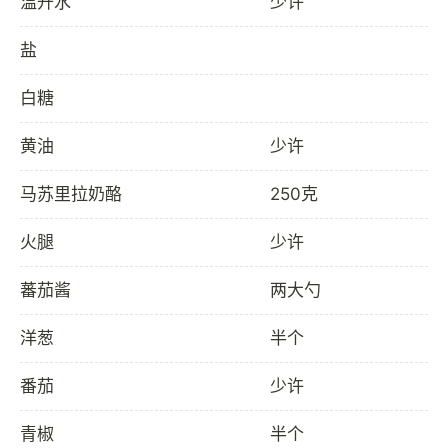
温开水
少许
盐
白糖
黄油
少许
马苏里拉奶酪
250克
火腿
少许
蕃茄酱
两大勺
洋葱
半个
番茄
少许
青椒
半个