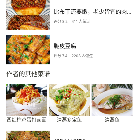
比布丁还要嫩，老少皆宜的肉沫蒸蛋
评分 8.2
411 人做过
脆皮豆腐
评分 7.4
2208 人做过
作者的其他菜谱
西红柿鸡蛋打卤面
清蒸多宝鱼
清蒸鱼