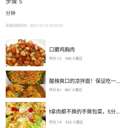
步骤 5
分钟
菜谱创建时间：2011-12-12 10:50:51
口蘑鸡胸肉
评分 7.2
599 人做过
酸辣爽口的凉拌面！保证吃一次就上瘾
评分 8.1
867 人做过
❗拿肉都不换的手撕包菜，5分钟快手家常菜🔥
评分 7.4
532 人做过