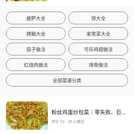
披萨大全
饼大全
烤箱大全
家常菜大全
茄子做法
可乐鸡翅做法
红烧肉做法
排骨做法
全部菜谱分类
粉丝鸡蛋炒包菜｜零失败、巨下饭
评分 7.0
81 人做过