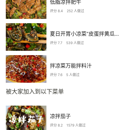
低脂凉拌肥牛
评分 8.4
252 人做过
夏日开胃小凉菜“皮蛋拌黄瓜🥒”开胃减脂
评分 7.7
539 人做过
拌凉菜万能拌料汁
评分 7.6
5 人做过
被大家加入到以下菜单
凉拌茄子
评分 8.2
1579 人做过