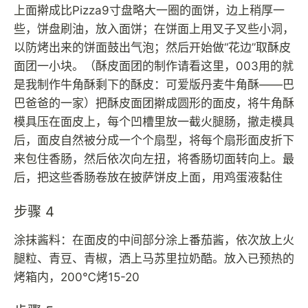
上面擀成比Pizza9寸盘略大一圈的面饼，边上稍厚一
些，饼盘刷油，放入面饼；在饼面上用叉子叉些小洞，
以防烤出来的饼面鼓出气泡；然后开始做“花边”取酥皮
面团一小块。（酥皮面团的制作请看这里，003用的就
是我制作牛角酥剩下的酥皮：可爱版丹麦牛角酥——巴
巴爸爸的一家）把酥皮面团擀成圆形的面皮，将牛角酥
模具压在面皮上，每个凹槽里放一截火腿肠，撤走模具
后，面皮自然被分成一个个扇型，将每个扇形面皮折下
来包住香肠，然后依次向左扭，将香肠切面转向上。最
后，把这些香肠卷放在披萨饼皮上面，用鸡蛋液黏住
步骤 4
涂抹酱料：在面皮的中间部分涂上番茄酱，依次放上火
腿粒、青豆、青椒，洒上马苏里拉奶酷。放入已预热的
烤箱内，200℃烤15-20