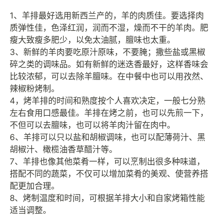
1、羊排最好选用新西兰产的，羊的肉质佳。要选择肉
质弹性佳，色泽红润，润而不湿，燥而不干的羊肉。肥
瘦大致瘦多肥少，以免太油腻，膻味也太重。
3、新鲜的羊肉要吃原汁原味，不要腌；撒些盐或黑椒
碎之类的调味品。如有新鲜的迷迭香最好，这样香味会
比较浓郁，可以去除羊膻味。在中餐中也可以用孜然、
辣椒粉烤制。
4，烤羊排的时间和熟度按个人喜欢决定，一般七分熟
左右食用口感最佳。羊排在烤之前，也可以先煎一下，
不但可以去膻味，也可以将羊肉汁留在肉中。
6、羊排可以只以盐和胡椒调味，也可以配薄荷汁、黑
胡椒汁、橄榄油香草醋汁等。
7、羊排也像其他菜肴一样，可以烹制出很多种味道，
搭配不同的蔬菜，不仅可以增加菜肴的美观、使营养搭
配更加合理。
8、烤制温度和时间，可根据羊排大小和自家烤箱性能
适当调整。