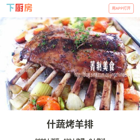
用APP打开
什蔬烤羊排