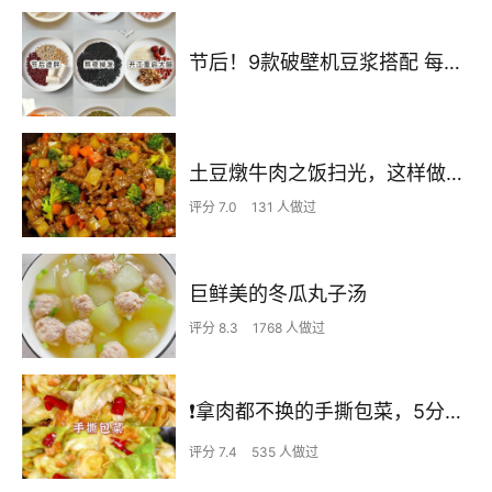
节后！9款破壁机豆浆搭配 每天不重样喝出好状态！
土豆燉牛肉之饭扫光，这样做也太香了吧，还没出锅已是浓香四溢了
评分 7.0
131 人做过
巨鲜美的冬瓜丸子汤
评分 8.3
1768 人做过
❗拿肉都不换的手撕包菜，5分钟快手家常菜🔥
评分 7.4
535 人做过