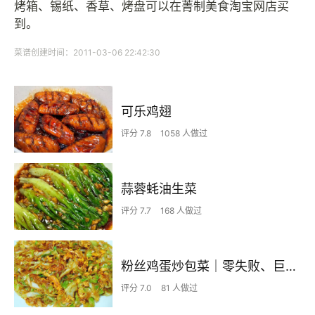
烤箱、锡纸、香草、烤盘可以在菁制美食淘宝网店买
到。
菜谱创建时间：2011-03-06 22:42:30
可乐鸡翅
评分 7.8
1058 人做过
蒜蓉蚝油生菜
评分 7.7
168 人做过
粉丝鸡蛋炒包菜｜零失败、巨下饭
评分 7.0
81 人做过