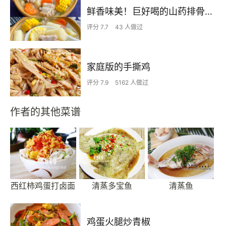
鲜香味美！巨好喝的山药排骨汤！！
评分 7.7
43 人做过
家庭版的手撕鸡
评分 7.9
5162 人做过
作者的其他菜谱
西红柿鸡蛋打卤面
清蒸多宝鱼
清蒸鱼
鸡蛋火腿炒青椒