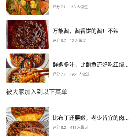
评分 7.1
133 人做过
万能酱，酱香饼的酱！不辣
评分 8.7
12 人做过
鲜嫩多汁，比鲍鱼还好吃红烧香菇
评分 7.7
1951 人做过
被大家加入到以下菜单
比布丁还要嫩，老少皆宜的肉沫蒸蛋
评分 8.2
411 人做过