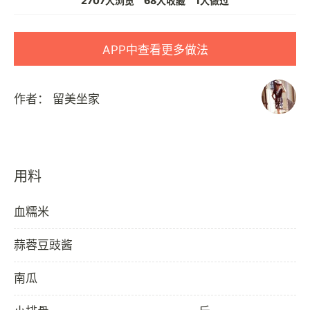
2707人浏览
68人收藏
1人做过
APP中查看更多做法
作者：
留美坐家
用料
血糯米
蒜蓉豆豉酱
南瓜