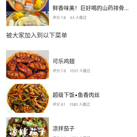
鲜香味美！巨好喝的山药排骨汤！！
评分 7.8
43 人做过
被大家加入到以下菜单
可乐鸡翅
评分 7.8
1057 人做过
超级下饭•鱼香肉丝
评分 8.1
1580 人做过
凉拌茄子