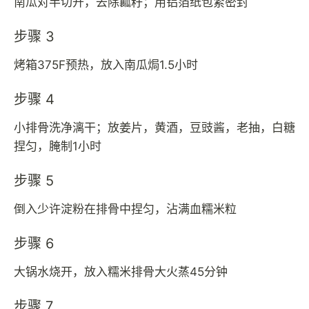
南瓜对半切开，去除瓤籽；用铝箔纸包紧密封
步骤 3
烤箱375F预热，放入南瓜焗1.5小时
步骤 4
小排骨洗净漓干；放姜片，黄酒，豆豉酱，老抽，白糖
捏匀，腌制1小时
步骤 5
倒入少许淀粉在排骨中捏匀，沾满血糯米粒
步骤 6
大锅水烧开，放入糯米排骨大火蒸45分钟
步骤 7