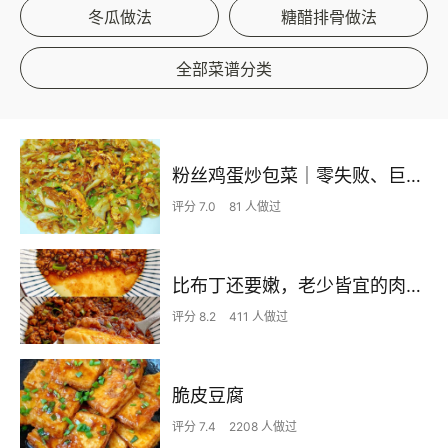
冬瓜做法
糖醋排骨做法
全部菜谱分类
粉丝鸡蛋炒包菜｜零失败、巨下饭
评分 7.0
81 人做过
比布丁还要嫩，老少皆宜的肉沫蒸蛋
评分 8.2
411 人做过
脆皮豆腐
评分 7.4
2208 人做过