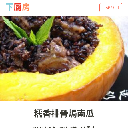
用APP打开
糯香排骨焗南瓜