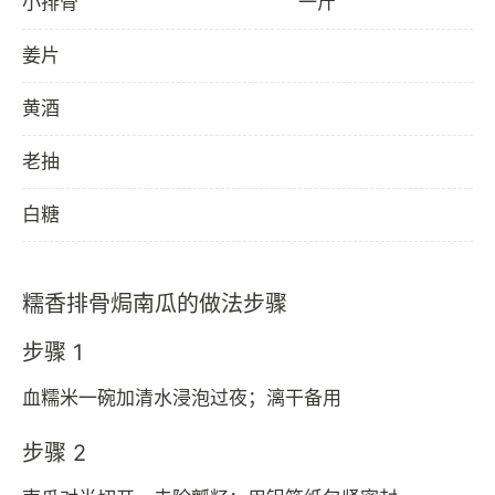
小排骨
一斤
姜片
黄酒
老抽
白糖
糯香排骨焗南瓜的做法步骤
步骤 1
血糯米一碗加清水浸泡过夜；漓干备用
步骤 2