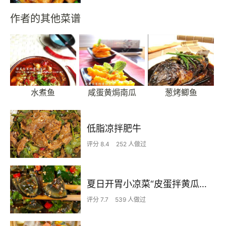
作者的其他菜谱
水煮鱼
咸蛋黄焗南瓜
葱烤鲫鱼
低脂凉拌肥牛
评分 8.4
252 人做过
夏日开胃小凉菜“皮蛋拌黄瓜🥒”开胃减脂
评分 7.7
539 人做过