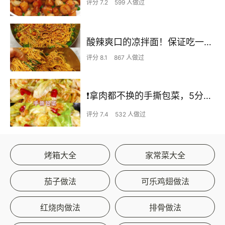
评分 7.2
599 人做过
酸辣爽口的凉拌面！保证吃一次就上瘾
评分 8.1
867 人做过
❗拿肉都不换的手撕包菜，5分钟快手家常菜🔥
评分 7.4
532 人做过
烤箱大全
家常菜大全
茄子做法
可乐鸡翅做法
红烧肉做法
排骨做法