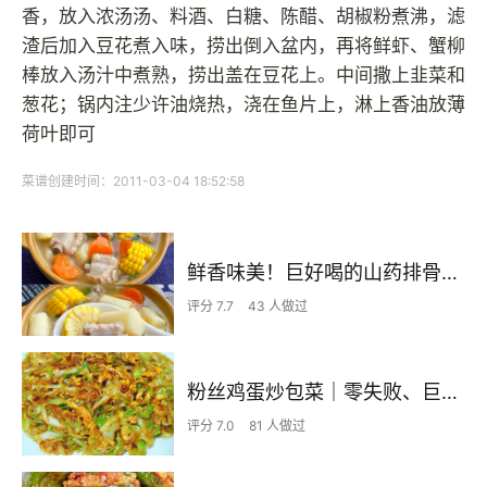
香，放入浓汤汤、料酒、白糖、陈醋、胡椒粉煮沸，滤
渣后加入豆花煮入味，捞出倒入盆内，再将鲜虾、蟹柳
棒放入汤汁中煮熟，捞出盖在豆花上。中间撒上韭菜和
葱花；锅内注少许油烧热，浇在鱼片上，淋上香油放薄
荷叶即可
菜谱创建时间：2011-03-04 18:52:58
鲜香味美！巨好喝的山药排骨汤！！
评分 7.7
43 人做过
粉丝鸡蛋炒包菜｜零失败、巨下饭
评分 7.0
81 人做过