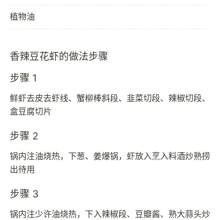
植物油
香辣豆花虾的做法步骤
步骤 1
鲜虾去皮去虾线、蟹柳棒斜段、韭菜切段、辣椒切段、
盒豆腐切片
步骤 2
锅内注油烧热，下葱、姜爆锅，虾放入烹入料酒炒熟捞
出待用
步骤 3
锅内注少许油烧热，下入辣椒段、豆瓣酱、熟大蒜头炒