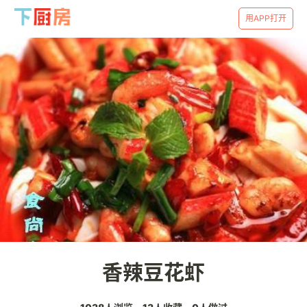
用APP打开
香辣豆花虾