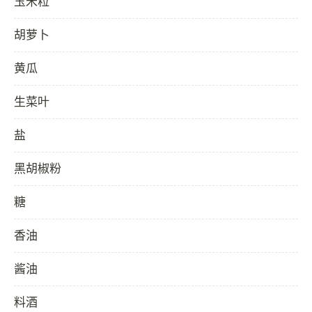
玉米粒
胡萝卜
黄瓜
生菜叶
盐
黑胡椒粉
糖
香油
酱油
料酒