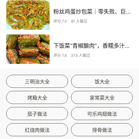
粉丝鸡蛋炒包菜｜零失败、巨下饭
评分 7.0
81 人做过
下饭菜“青椒酿肉”，香糯多汁鲜嫩下饭
评分 7.8
373 人做过
三明治大全
饭大全
烤箱大全
家常菜大全
茄子做法
可乐鸡翅做法
红烧肉做法
排骨做法