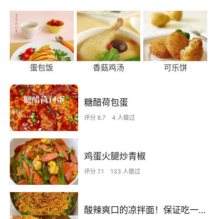
蛋包饭
香菇鸡汤
可乐饼
糖醋荷包蛋
评分 8.7
4 人做过
鸡蛋火腿炒青椒
评分 7.1
133 人做过
酸辣爽口的凉拌面！保证吃一次就上瘾