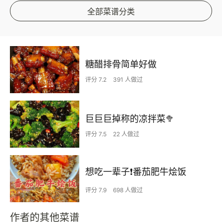
全部菜谱分类
糖醋排骨简单好做
评分 7.2
391 人做过
巨巨巨掉称的凉拌菜🥦
评分 7.5
22 人做过
想吃一辈子❗️番茄肥牛烩饭
评分 7.9
698 人做过
作者的其他菜谱