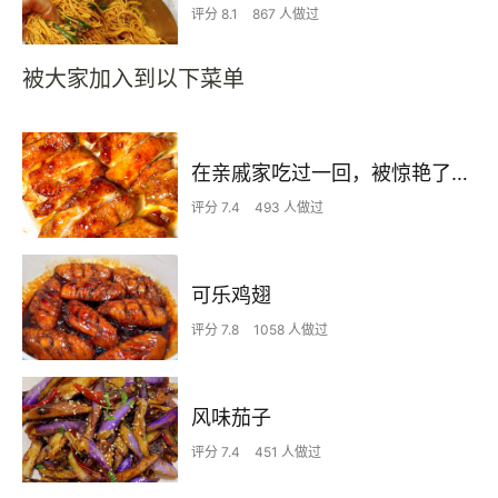
评分 8.1
867 人做过
被大家加入到以下菜单
在亲戚家吃过一回，被惊艳了…
评分 7.4
493 人做过
可乐鸡翅
评分 7.8
1058 人做过
风味茄子
评分 7.4
451 人做过