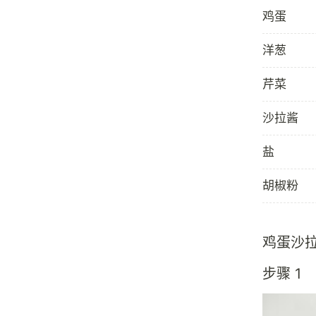
鸡蛋
洋葱
芹菜
沙拉酱
盐
胡椒粉
鸡蛋沙
步骤 1