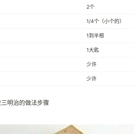
2个
1/4个（小个的）
1到半根
1大匙
少许
少许
拉三明治的做法步骤