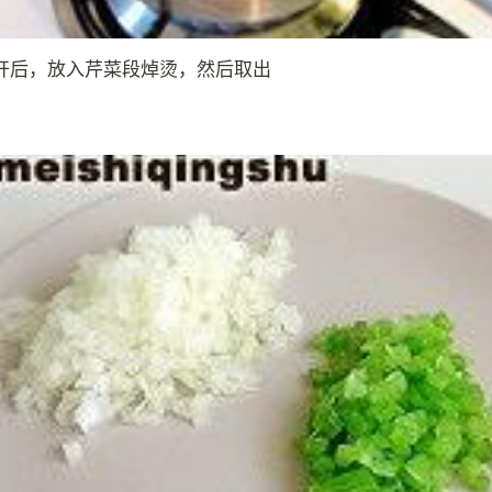
开后，放入芹菜段焯烫，然后取出