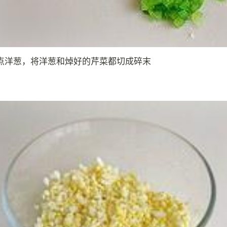
点洋葱，将洋葱和焯好的芹菜都切成碎末