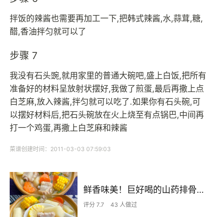
拌饭的辣酱也需要再加工一下,把韩式辣酱,水,蒜茸,糖,
醋,香油拌匀就可以了
步骤 7
我没有石头豌,就用家里的普通大碗吧,盛上白饭,把所有
准备好的材料呈放射状摆好,我做了煎蛋,最后再撒上点
白芝麻,放入辣酱,拌匀就可以吃了.如果你有石头碗,可
以摆好材料后,把石头碗放在火上烧至有点锅巴,中间再
打一个鸡蛋,再撒上白芝麻和辣酱
菜谱创建时间：2011-03-03 07:59:03
鲜香味美！巨好喝的山药排骨汤！！
评分 7.7
43 人做过