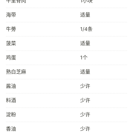
牛里脊肉
1小块
海带
适量
牛蒡
1/4条
菠菜
适量
鸡蛋
1个
熟白芝麻
适量
酱油
少许
料酒
少许
淀粉
少许
香油
少许