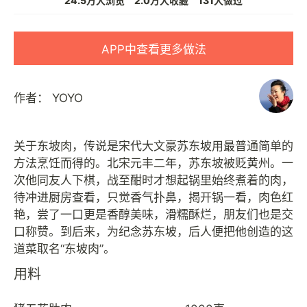
24.5万人浏览
2.0万人收藏
131人做过
APP中查看更多做法
作者：
YOYO
关于东坡肉，传说是宋代大文豪苏东坡用最普通简单的
方法烹饪而得的。北宋元丰二年，苏东坡被贬黄州。一
次他同友人下棋，战至酣时才想起锅里始终煮着的肉，
待冲进厨房查看，只觉香气扑鼻，揭开锅一看，肉色红
艳，尝了一口更是香醇美味，滑糯酥烂，朋友们也是交
口称赞。到后来，为纪念苏东坡，后人便把他创造的这
用料