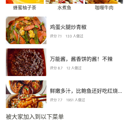
蜂蜜柚子茶
水煮鱼
咖喱牛肉
鸡蛋火腿炒青椒
评分 7.1
133 人做过
万能酱，酱香饼的酱！不辣
评分 8.7
12 人做过
鲜嫩多汁，比鲍鱼还好吃红烧香菇
评分 7.7
1951 人做过
被大家加入到以下菜单