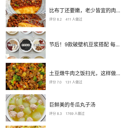
比布丁还要嫩，老少皆宜的肉沫蒸蛋
评分 8.2
411 人做过
节后！9款破壁机豆浆搭配 每天不重样喝出好状态！
土豆燉牛肉之饭扫光，这样做也太香了吧，还没出锅已是浓香四溢了
评分 7.0
131 人做过
巨鲜美的冬瓜丸子汤
评分 8.3
1769 人做过