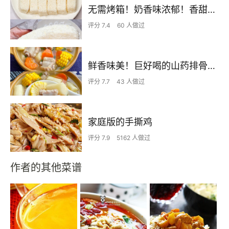
无需烤箱！奶香味浓郁！香甜嫩滑的椰蓉奶糕
评分 7.4
60 人做过
鲜香味美！巨好喝的山药排骨汤！！
评分 7.7
43 人做过
家庭版的手撕鸡
评分 7.9
5162 人做过
作者的其他菜谱