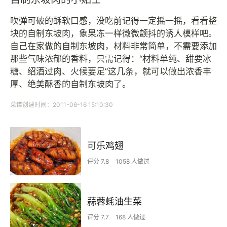
吹弹可破的酥软口感，没吃前记得一定摇一摇，看看整
块的自制东坡肉，象果冻一样微微颤抖的诱人模样吧。
自己在家做的自制东坡肉，材料非常简单，不需要添加
那些气味浓郁的香料，只需记得：“材料单纯、甜要冰
糖、绍酒过肉、火候要足”这几条，就可以做出浓香丰
厚、绝美酥香的自制东坡肉了。
菜谱创建时间：2011-06-16 15:10:30
可乐鸡翅
评分 7.8
1058 人做过
蒜蓉蚝油生菜
评分 7.7
168 人做过