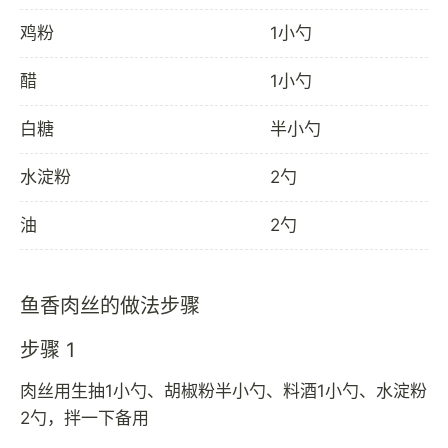
鸡粉
1小勺
醋
1小勺
白糖
半小勺
水淀粉
2勺
油
2勺
鱼香肉丝的做法步骤
步骤 1
肉丝用生抽1小勺、胡椒粉半小勺、料酒1小勺、水淀粉
2勺，拌一下备用