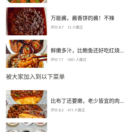
万能酱，酱香饼的酱！不辣
评分 8.7
12 人做过
鲜嫩多汁，比鲍鱼还好吃红烧香菇
评分 7.7
1951 人做过
被大家加入到以下菜单
比布丁还要嫩，老少皆宜的肉沫蒸蛋
评分 8.2
411 人做过