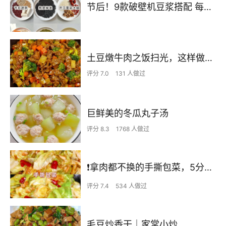
节后！9款破壁机豆浆搭配 每天不重样喝出好状态！
土豆燉牛肉之饭扫光，这样做也太香了吧，还没出锅已是浓香四溢了
评分 7.0
131 人做过
巨鲜美的冬瓜丸子汤
评分 8.3
1768 人做过
❗拿肉都不换的手撕包菜，5分钟快手家常菜🔥
评分 7.4
534 人做过
毛豆炒香干｜家常小炒