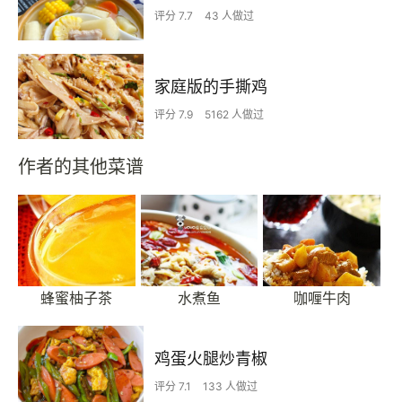
评分 7.7
43 人做过
家庭版的手撕鸡
评分 7.9
5162 人做过
作者的其他菜谱
蜂蜜柚子茶
水煮鱼
咖喱牛肉
鸡蛋火腿炒青椒
评分 7.1
133 人做过