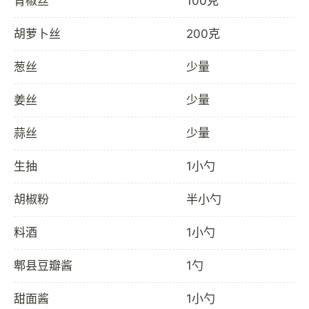
青椒丝
100克
胡萝卜丝
200克
葱丝
少量
姜丝
少量
蒜丝
少量
生抽
1小勺
胡椒粉
半小勺
料酒
1小勺
郫县豆瓣酱
1勺
甜面酱
1小勺