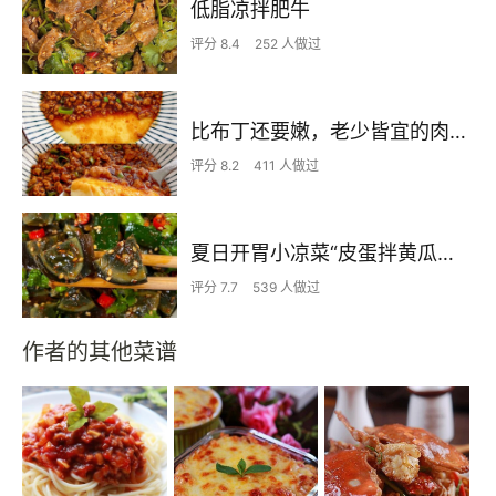
低脂凉拌肥牛
评分 8.4
252 人做过
比布丁还要嫩，老少皆宜的肉沫蒸蛋
评分 8.2
411 人做过
夏日开胃小凉菜“皮蛋拌黄瓜🥒”开胃减脂
评分 7.7
539 人做过
作者的其他菜谱