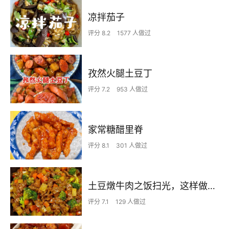
凉拌茄子
评分 8.2
1577 人做过
孜然火腿土豆丁
评分 7.2
953 人做过
家常糖醋里脊
评分 8.1
301 人做过
土豆燉牛肉之饭扫光，这样做也太香了吧，还没出锅已是浓香四溢了
评分 7.1
129 人做过