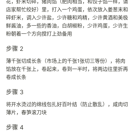
花，虾米切碎，猪肉馅（肥肉相当，和饺子馅一样，请
店家帮忙绞好）里，打入一个鸡蛋，依次放入姜葱末和
碎虾米，调入少许盐，少许糖和鸡精，少许黄酒和美极
鲜酱油，多一些的香油，白胡椒粉，少许鸡蛋，少许生
粉朝着一个方向搅打上劲备用
步骤 2
薄千张切成长条（市场上的千张1张切三等份），将肉
馅放在千张上，卷起来，卷到一半时，将两边往里折再
卷成长条
步骤 3
将开水烫过的绵线包扎好百叶结（防止散乱），咸肉切
薄片，春笋滚刀块
步骤 4