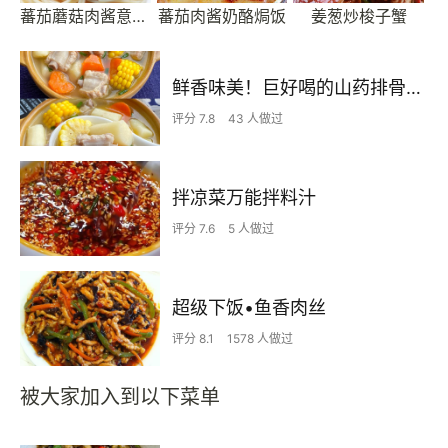
蕃茄蘑菇肉酱意大利面
蕃茄肉酱奶酪焗饭
姜葱炒梭子蟹
鲜香味美！巨好喝的山药排骨汤！！
评分 7.8
43 人做过
拌凉菜万能拌料汁
评分 7.6
5 人做过
超级下饭•鱼香肉丝
评分 8.1
1578 人做过
被大家加入到以下菜单