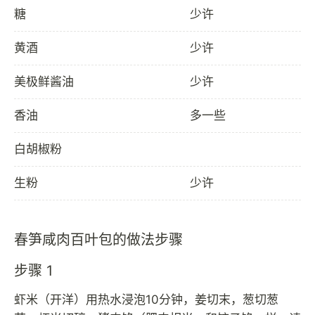
糖
少许
黄酒
少许
美极鲜酱油
少许
香油
多一些
白胡椒粉
生粉
少许
春笋咸肉百叶包的做法步骤
步骤 1
虾米（开洋）用热水浸泡10分钟，姜切末，葱切葱