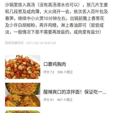
沙锅里放入高汤（没有高汤清水也可以），放几片生姜
和几段葱及咸肉薄，大火烧开一会，依次丢入百叶包及
春笋，继续中小火煲10分钟左右，出锅前撒上香葱花
及少许白胡椒粉，再许鸡精，淋上香油即可（尝尝咸
淡，一般情况下是不需要再放盐的，咸肉里有盐分）
菜谱创建时间：2011-02-16 18:51:39
口蘑鸡胸肉
评分 7.2
598 人做过
酸辣爽口的凉拌面！保证吃一次就上瘾
评分 8.1
867 人做过