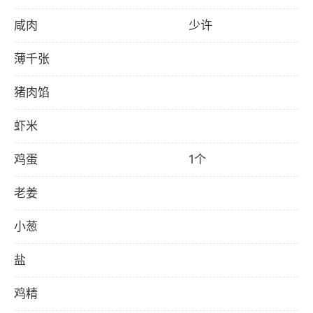
咸肉
少许
薄千张
猪肉馅
虾米
鸡蛋
1个
老姜
小葱
盐
鸡精