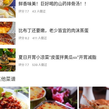
鲜香味美！巨好喝的山药排骨汤！！
评分 7.7
43 人做过
比布丁还要嫩，老少皆宜的肉沫蒸蛋
评分 8.2
411 人做过
夏日开胃小凉菜“皮蛋拌黄瓜🥒”开胃减脂
评分 7.7
539 人做过
其他菜谱