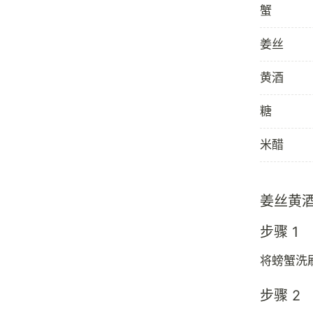
蟹
姜丝
黄酒
糖
米醋
姜丝黄
步骤 1
将螃蟹洗
步骤 2