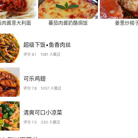
菇肉酱意大利面
蕃茄肉酱奶酪焗饭
姜葱炒梭
超级下饭•鱼香肉丝
评分 8.1
1581 人做过
可乐鸡翅
评分 7.8
1057 人做过
清爽可口小凉菜
评分 7.5
330 人做过