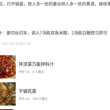
钟后，打开锅盖，放入多一些的姜丝倒入多一些的黄酒，继续蒸
汁：姜切丝切末，调入7汤匙双鱼米醋，2汤匙白糖搅匀即可
11-02-16 18:51:39
拌凉菜万能拌料汁
评分 7.6
5 人做过
干锅花菜
评分 7.6
705 人做过