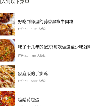
加入到以下菜单
好吃到舔盘的蒜香黑椒牛肉粒
评分 7.6
1631 人做过
吃了十几年的配方❗️每次做这至少吃2碗
评分 8.2
595 人做过
家庭版的手撕鸡
评分 7.9
5162 人做过
糖醋荷包蛋