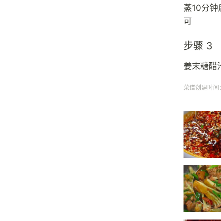
蒸10分
可
步骤 3
姜末糖醋
菜谱创建时间：20