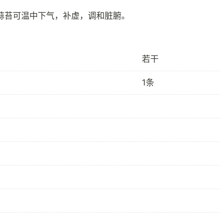
若干
1条