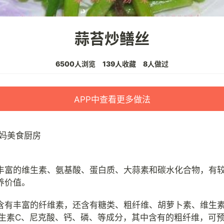
蒜苔炒鳝丝
6500人浏览
139人收藏
8人做过
APP中查看更多做法
妈美食厨房
丰富的维生素、氨基酸、蛋白质、大蒜素和碳水化合物，有
养价值。
含有丰富的纤维素，还含有糖类、粗纤维、胡萝卜素、维生素
维生素C、尼克酸、钙、磷、等成分，其中含有的粗纤维，可