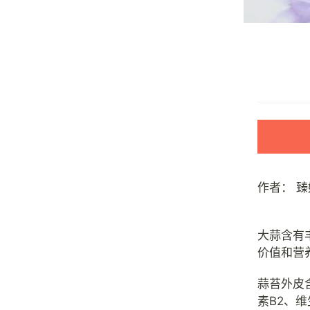
作者：
臻
大蒜含有
价值和营
蒜苔外皮
素B2、