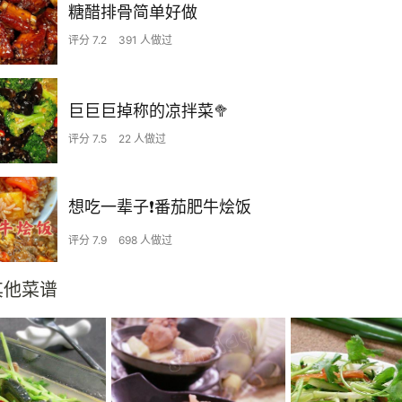
糖醋排骨简单好做
评分 7.2
391 人做过
巨巨巨掉称的凉拌菜🥦
评分 7.5
22 人做过
想吃一辈子❗️番茄肥牛烩饭
评分 7.9
698 人做过
其他菜谱