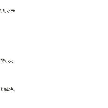
需用水先
开转小火，
，切成块。