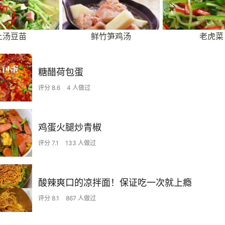
上汤豆苗
鲜竹笋鸡汤
老虎菜
糖醋荷包蛋
评分 8.6
4 人做过
鸡蛋火腿炒青椒
评分 7.1
133 人做过
酸辣爽口的凉拌面！保证吃一次就上瘾
评分 8.1
867 人做过