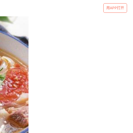
用APP打开