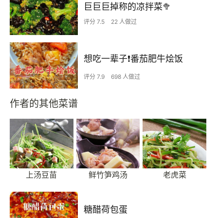
巨巨巨掉称的凉拌菜🥦
评分 7.5
22 人做过
想吃一辈子❗️番茄肥牛烩饭
评分 7.9
698 人做过
作者的其他菜谱
上汤豆苗
鲜竹笋鸡汤
老虎菜
糖醋荷包蛋