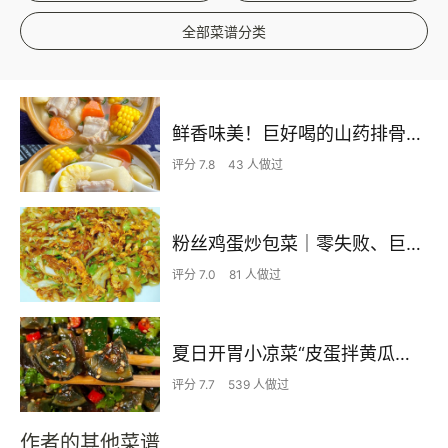
全部菜谱分类
鲜香味美！巨好喝的山药排骨汤！！
评分 7.8
43 人做过
粉丝鸡蛋炒包菜｜零失败、巨下饭
评分 7.0
81 人做过
夏日开胃小凉菜“皮蛋拌黄瓜🥒”开胃减脂
评分 7.7
539 人做过
作者的其他菜谱