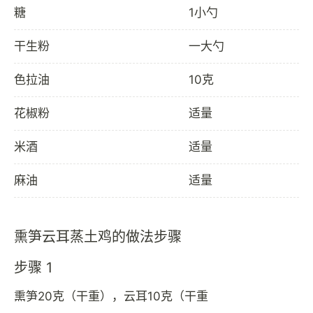
糖
1小勺
干生粉
一大勺
色拉油
10克
花椒粉
适量
米酒
适量
麻油
适量
熏笋云耳蒸土鸡的做法步骤
步骤 1
熏笋20克（干重），云耳10克（干重