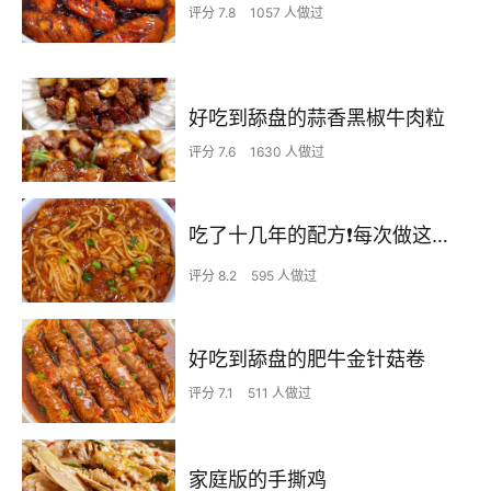
评分 7.8
1057 人做过
好吃到舔盘的蒜香黑椒牛肉粒
评分 7.6
1630 人做过
吃了十几年的配方❗️每次做这至少吃2碗
评分 8.2
595 人做过
好吃到舔盘的肥牛金针菇卷
评分 7.1
511 人做过
家庭版的手撕鸡