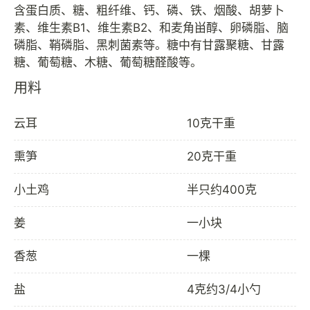
含蛋白质、糖、粗纤维、钙、磷、铁、烟酸、胡萝卜
素、维生素B1、维生素B2、和麦角畄醇、卵磷脂、脑
磷脂、鞘磷脂、黑刺菌素等。糖中有甘露聚糖、甘露
用料
云耳
10克干重
熏笋
20克干重
小土鸡
半只约400克
姜
一小块
香葱
一棵
盐
4克约3/4小勺