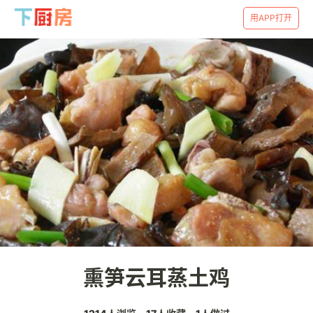
用APP打开
熏笋云耳蒸土鸡