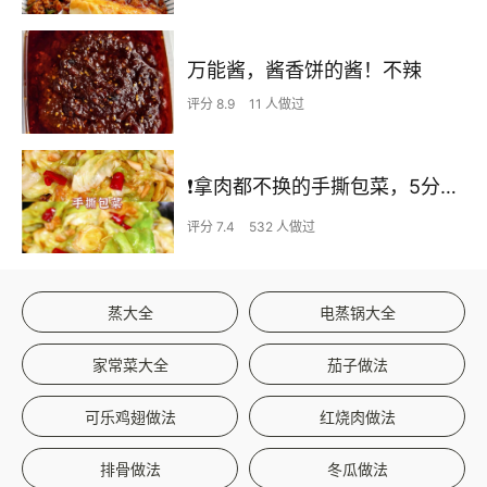
万能酱，酱香饼的酱！不辣
评分 8.9
11 人做过
❗拿肉都不换的手撕包菜，5分钟快手家常菜🔥
评分 7.4
532 人做过
蒸大全
电蒸锅大全
家常菜大全
茄子做法
可乐鸡翅做法
红烧肉做法
排骨做法
冬瓜做法