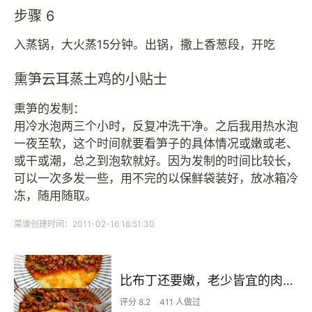
步骤 6
入蒸锅，大火蒸15分钟。出锅，撒上香葱段，开吃
熏笋云耳蒸土鸡的小贴士
熏笋的发制：
用冷水泡两三个小时，反复冲洗干净。之后我用热水泡
一夜至软，这个时间就要看笋子的具体情况或嫩或老、
或干或潮，总之到泡软就好。因为发制的时间比较长，
可以一次多发一些，用不完的以保鲜袋装好，放冰箱冷
冻，随用随取。
菜谱创建时间：2011-02-16 18:51:30
比布丁还要嫩，老少皆宜的肉沫蒸蛋
评分 8.2
411 人做过