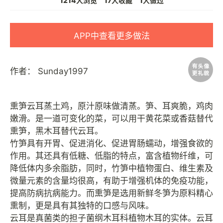
1214人浏览
17人收藏
1人做过
APP中查看更多做法
作者：
Sunday1997
熏笋云耳蒸土鸡，原汁原味做清蒸。笋、耳爽脆，鸡肉
嫩滑。是一道可变化的菜，可以用干黄花菜或香菇替代
熏笋，黑木耳替代云耳。
竹笋具有开胃、促进消化、促进胃肠蠕动，增强食欲的
作用。其还具有低糖、低脂的特点，富含植物纤维，可
降低体内多余脂肪，同时，竹笋中植物蛋白、维生素及
微量元素的含量均很高，有助于增强机体的免疫功能，
提高防病抗病能力。而熏笋是选用新鲜冬笋为原料精心
熏制，更是具有其独特的口感与风味。
云耳是真菌类的担子菌纲木耳科植物木耳的实体。云耳