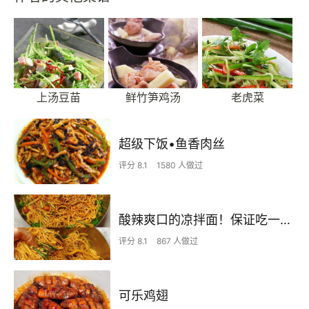
上汤豆苗
鲜竹笋鸡汤
老虎菜
超级下饭•鱼香肉丝
评分 8.1
1580 人做过
酸辣爽口的凉拌面！保证吃一次就上瘾
评分 8.1
867 人做过
可乐鸡翅