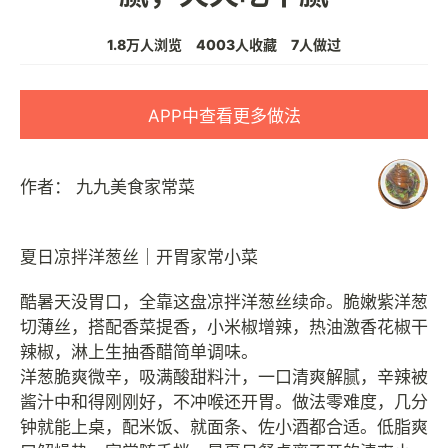
1.8万人浏览
4003人收藏
7人做过
APP中查看更多做法
作者：
九九美食家常菜
夏日凉拌洋葱丝｜开胃家常小菜
酷暑天没胃口，全靠这盘凉拌洋葱丝续命。脆嫩紫洋葱
切薄丝，搭配香菜提香，小米椒增辣，热油激香花椒干
辣椒，淋上生抽香醋简单调味。
洋葱脆爽微辛，吸满酸甜料汁，一口清爽解腻，辛辣被
酱汁中和得刚刚好，不冲喉还开胃。做法零难度，几分
钟就能上桌，配米饭、就面条、佐小酒都合适。低脂爽