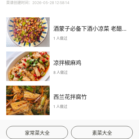
菜谱创建时间：2026-05-28 12:58:14
酒蒙子必备下酒小凉菜 老醋花生🥜
1 人做过
凉拌椒麻鸡
8 人做过
西兰花拌腐竹
1 人做过
家常菜大全
素菜大全