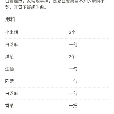
口解燥热，家常随手拌，是夏日餐桌离不开的清爽小
用料
小米辣
3个
白芝麻
一勺
洋葱
2个
生抽
一勺
陈醋
一勺
白芝麻
一勺
香菜
一把