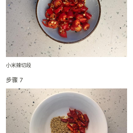
小米辣切段
步骤 7