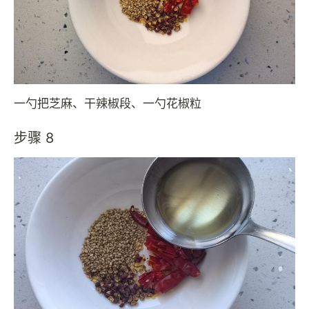
一勺把芝麻、干辣椒段、一勺花椒粒
步骤 8