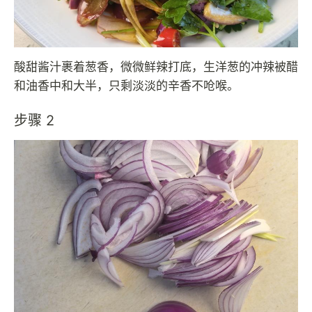
酸甜酱汁裹着葱香，微微鲜辣打底，生洋葱的冲辣被醋
和油香中和大半，只剩淡淡的辛香不呛喉。
步骤 2