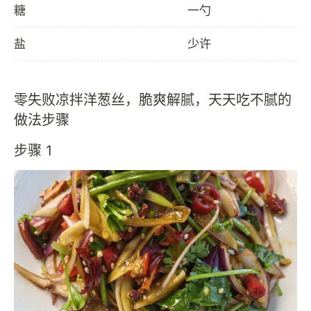
糖
一勺
盐
少许
零失败凉拌洋葱丝，脆爽解腻，天天吃不腻的
做法步骤
步骤 1