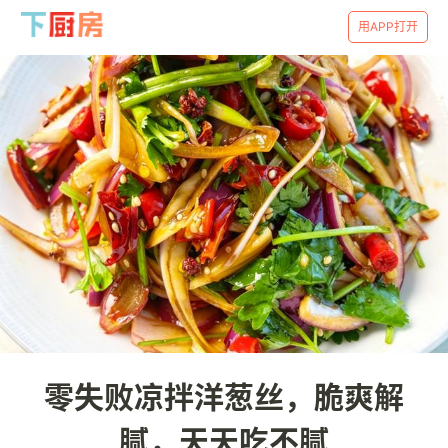
用APP打开
零失败凉拌洋葱丝，脆爽解
腻，天天吃不腻