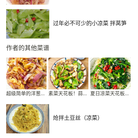
过年必不可少的小凉菜 拌莴笋
作者的其他菜谱
超级简单的洋葱炒鸡蛋
素菜天花板！蒜香青椒口蘑，鲜到舔盘，减脂闭眼冲🍄
夏日凉菜天花板｜菠菜拌粉丝
炝拌土豆丝（凉菜）