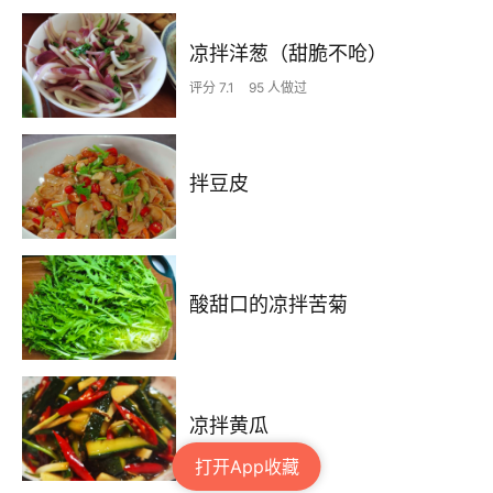
凉拌洋葱（甜脆不呛）
评分 7.1
95 人做过
拌豆皮
酸甜口的凉拌苦菊
凉拌黄瓜
打开App收藏