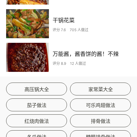
干锅花菜
评分 7.6
705 人做过
万能酱，酱香饼的酱！不辣
评分 8.9
12 人做过
高压锅大全
家常菜大全
茄子做法
可乐鸡翅做法
红烧肉做法
排骨做法
冬瓜做法
糖醋排骨做法