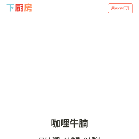
用APP打开
咖哩牛腩