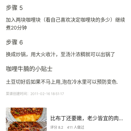
步骤 5
加入两块咖哩块（看自己喜欢决定咖哩块的多少）继续
煮20分钟
步骤 6
换成炒锅，用大火收汁，至汤汁浓稠就可以出锅了
咖哩牛腩的小贴士
土豆切好后如果不马上用,泡在冷水里可以预防变色.
菜谱创建时间：2011-02-16 18:51:17
比布丁还要嫩，老少皆宜的肉沫蒸蛋
评分 8.2
411 人做过