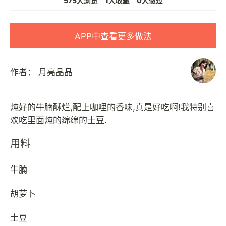
575人浏览
1人收藏
0人做过
APP中查看更多做法
作者：
月亮晶晶
炖好的牛腩酥烂,配上咖哩的香味,真是好吃啊!我特别喜
用料
牛腩
胡萝卜
土豆