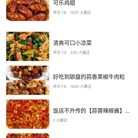
可乐鸡翅
评分 7.8
1057 人做过
清爽可口小凉菜
评分 7.5
330 人做过
好吃到舔盘的蒜香黑椒牛肉粒
评分 7.6
1630 人做过
饭店不外传的【蒜蓉辣椒酱】自己在家也可以做出
2 人做过