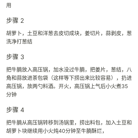
用
步骤 2
胡萝卜，土豆和洋葱去皮切成块，姜切片，蒜剥皮，葱
洗净打葱结
步骤 3
把牛腩放入高压锅，加水没过牛腩，把姜片，葱结，八
角和蒜放进茶包袋（这样等下捞出来比较容易），扔进
高压锅，放两勺料酒。开火，高压锅上气后小火煮35
分钟
步骤 4
把牛腩从高压锅转移到汤锅里，捞出料包，加入土豆和
胡萝卜块继续用小火炖40分钟至牛腩酥烂，