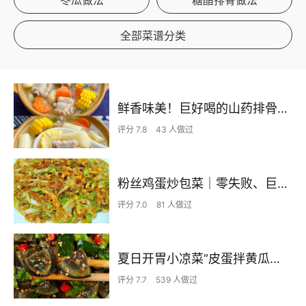
全部菜谱分类
鲜香味美！巨好喝的山药排骨汤！！
评分 7.8
43 人做过
粉丝鸡蛋炒包菜｜零失败、巨下饭
评分 7.0
81 人做过
夏日开胃小凉菜“皮蛋拌黄瓜🥒”开胃减脂
评分 7.7
539 人做过