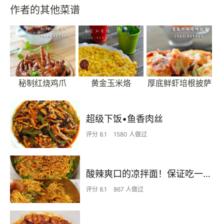
作者的其他菜谱
秘制红烧鸡爪
黄金玉米烙
厚底鲜虾培根披萨
超级下饭•鱼香肉丝
评分 8.1
1580 人做过
酸辣爽口的凉拌面！保证吃一次就上瘾
评分 8.1
867 人做过