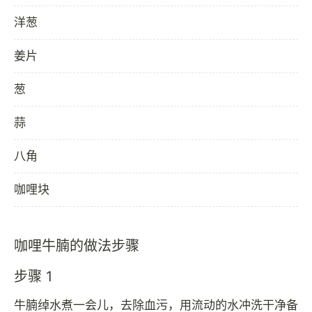
洋葱
姜片
葱
蒜
八角
咖哩块
咖哩牛腩的做法步骤
步骤 1
牛腩绰水煮一会儿，去除血污，用流动的水冲洗干净备