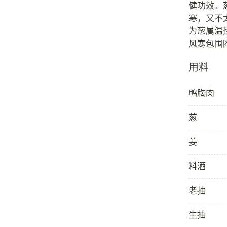
健功效。
寒，又不
为葱属温
用料
鸭胸肉
葱
姜
料酒
老抽
生抽