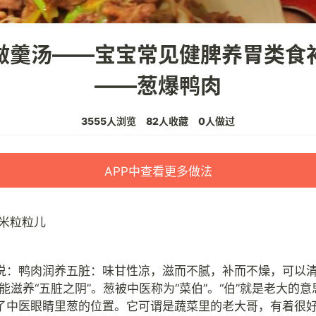
做羹汤——宝宝常见健脾养胃类食
——葱爆鸭肉
3555人浏览
82人收藏
0人做过
APP中查看更多做法
米粒粒儿
说：鸭肉润养五脏：味甘性凉，滋而不腻，补而不燥，可以清
能滋养“五脏之阴”。葱被中医称为“菜伯”。“伯”就是老大的
了中医眼睛里葱的位置。它可谓是蔬菜里的老大哥，有着很