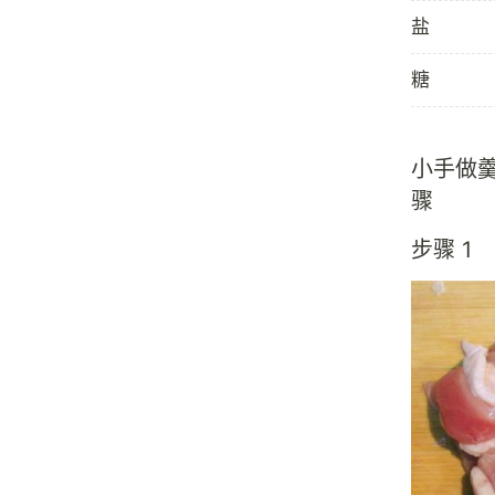
盐
糖
小手做
骤
步骤 1