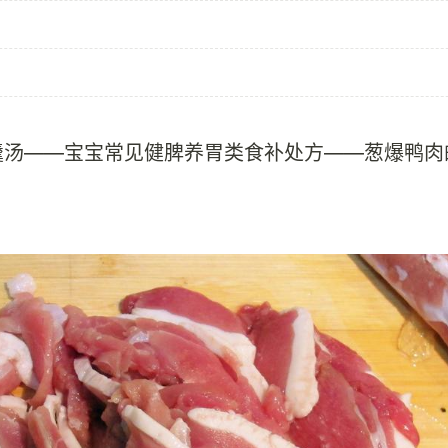
羹汤——宝宝常见健脾养胃类食补处方——葱爆鸭肉