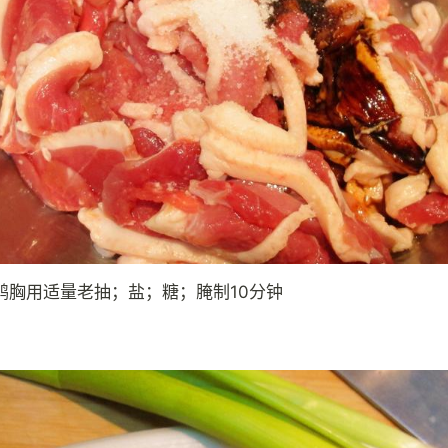
鸭胸用适量老抽；盐；糖；腌制10分钟