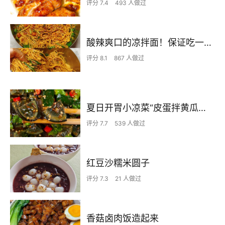
评分 7.4
493 人做过
酸辣爽口的凉拌面！保证吃一次就上瘾
评分 8.1
867 人做过
夏日开胃小凉菜“皮蛋拌黄瓜🥒”开胃减脂
评分 7.7
539 人做过
红豆沙糯米圆子
评分 7.3
21 人做过
香菇卤肉饭造起来