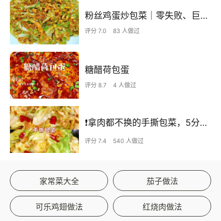
粉丝鸡蛋炒包菜｜零失败、巨下饭
评分 7.0
83 人做过
糖醋荷包蛋
评分 8.7
4 人做过
❗拿肉都不换的手撕包菜，5分钟快手家常菜🔥
评分 7.4
540 人做过
家常菜大全
茄子做法
可乐鸡翅做法
红烧肉做法