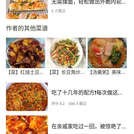
无需揉面，轻松做出外脆内软的恰巴塔扭扭棒，手残党们的福利来咯~
5 人做过
作者的其他菜谱
【菜】红烧土豆排骨
【菜】长豆角炒土豆
【汤羹粥】美味减脂餐02——番茄冬瓜汤
吃了十几年的配方❗️每次做这至少吃2碗
评分 8.2
596 人做过
在亲戚家吃过一回，被惊艳了…