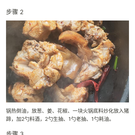
步骤 2
锅热倒油，放葱、姜、花椒、一块火锅底料炒化放入猪
蹄，加2勺料酒，2勺生抽、1勺老抽、1勺耗油。
步骤 3