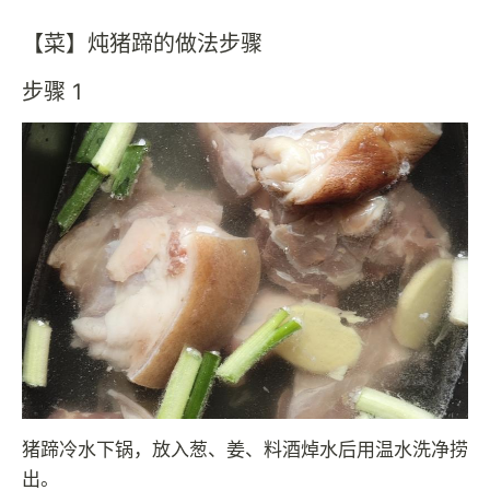
【菜】炖猪蹄的做法步骤
步骤 1
猪蹄冷水下锅，放入葱、姜、料酒焯水后用温水洗净捞
出。