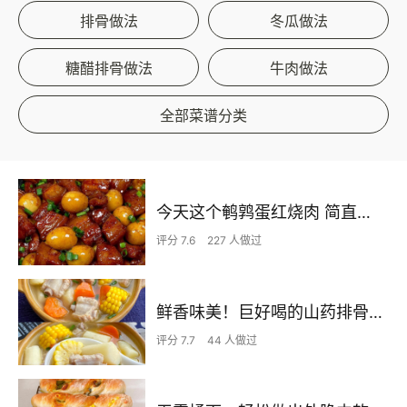
排骨做法
冬瓜做法
糖醋排骨做法
牛肉做法
全部菜谱分类
今天这个鹌鹑蛋红烧肉 简直不要太下饭了
评分 7.6
227 人做过
鲜香味美！巨好喝的山药排骨汤！！
评分 7.7
44 人做过