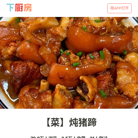
用APP打开
【菜】炖猪蹄