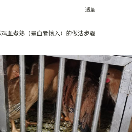
适量
鲜鸡血煮熟（晕血者慎入）的做法步骤