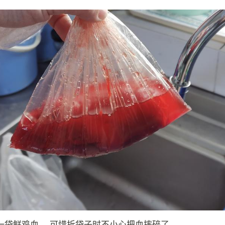
一袋鲜鸡血。 可惜拆袋子时不小心把血摔碎了。