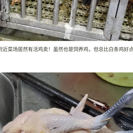
附近菜场居然有活鸡卖！虽然也是饲养鸡，但总比白条鸡好