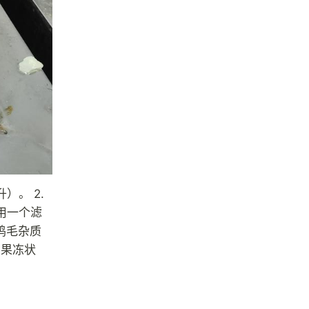
）。 2.
用一个滤
鸡毛杂质
的果冻状