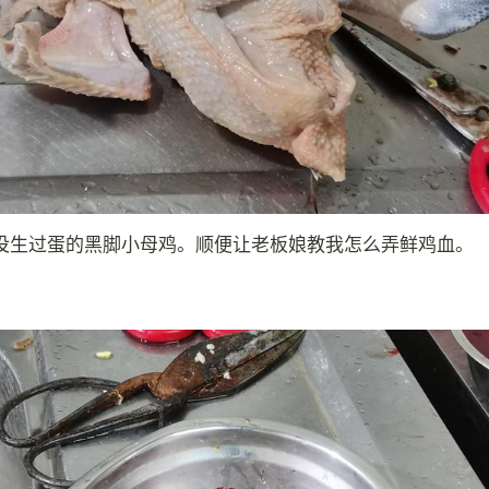
没生过蛋的黑脚小母鸡。顺便让老板娘教我怎么弄鲜鸡血。