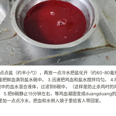
一点点盐（约半小勺），再放一点冷水把盐化开（约60-80毫升
接把鲜血滴到盐水碗中。 3.迅速把鸡血和盐水搅拌均匀。 4.
碗中的血水混合液体，过滤到B碗中。（这样是防止杀鸡时的
 5.把B碗静止15分钟左右，等鸡血凝固变成duangduang
里加一点点冷水，把血和水倒入袋子里给客人带回家。