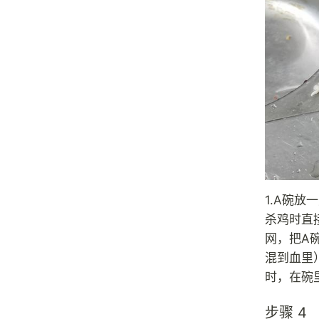
1.A碗放
杀鸡时直
网，把A
混到血里）
时，在碗
步骤 4