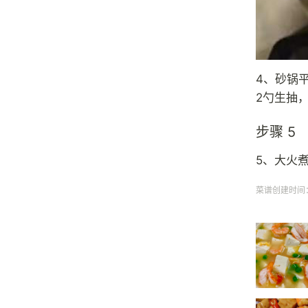
4、砂锅
2勺生抽，
步骤 5
5、大火
菜谱创建时间：20