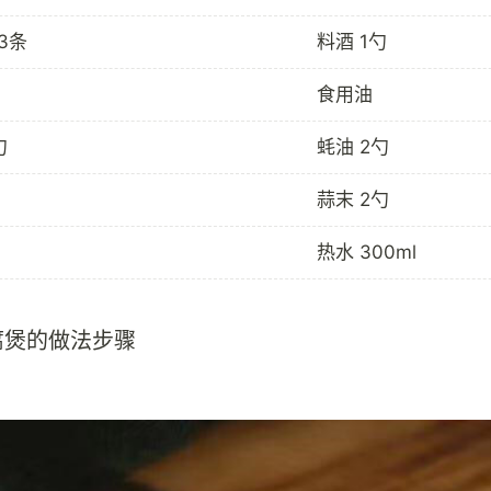
3条
料酒 1勺
食用油
勺
蚝油 2勺
蒜末 2勺
热水 300ml
腐煲的做法步骤