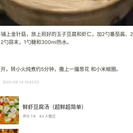
平铺上金针菇，放上煎好的玉子豆腐和虾仁，加2勺番茄酱、
2勺蒜末，1勺糖和300ml热水。
煮开，转小火炖煮约5分钟，撒上一撮葱花 和小米椒圈。
23-06-14 19:42:03
鲜虾豆腐汤（超鲜超简单）
评分 7.8
43 人做过