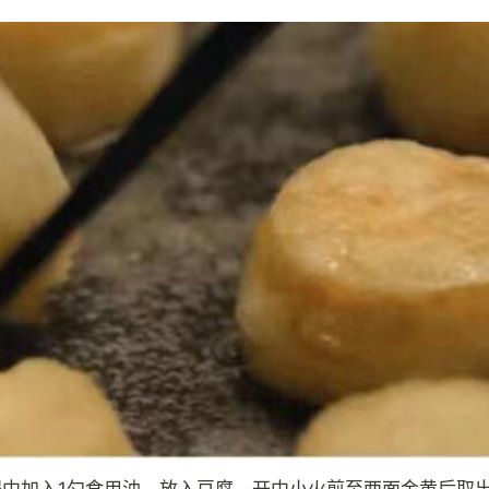
锅中加入1勺食用油，放入豆腐，开中小火煎至两面金黄后取