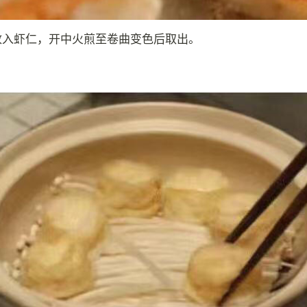
放入虾仁，开中火煎至卷曲变色后取出。