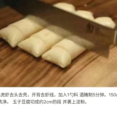
黑虎虾去头去壳，开背去虾线，加入1勺料 酒腌制5分钟。15
洗净。 玉子豆腐切成约2cm的段 并裹上淀粉。