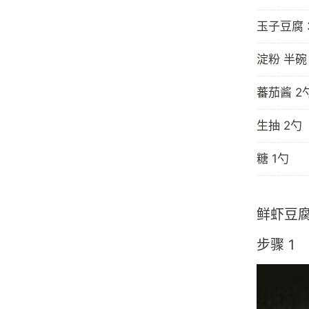
玉子豆腐 
淀粉 半碗
蕃茄酱 2
生抽 2勺
糖 1勺
鲜虾豆
步骤 1