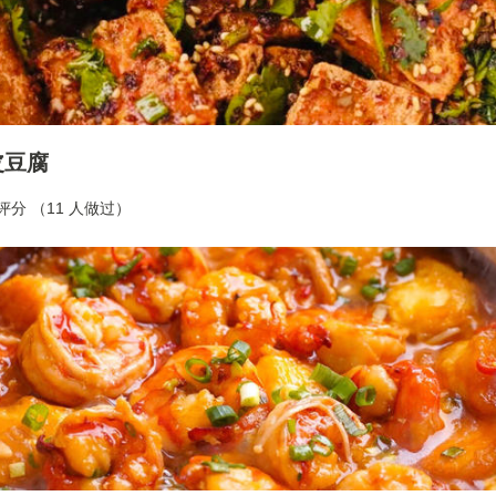
皮豆腐
合评分 （
11
人做过）