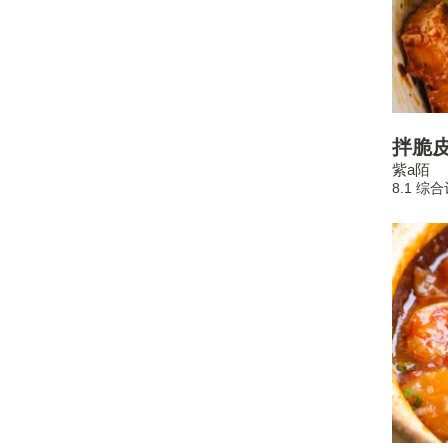
拌脆
紫a陌
8.1 综