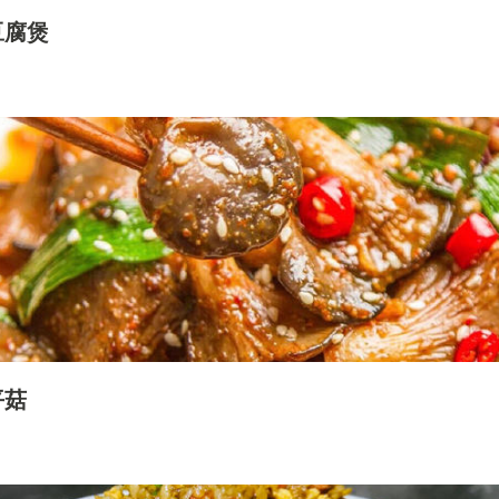
豆腐煲
平菇