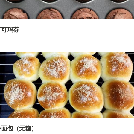
可可玛芬
小面包（无糖）