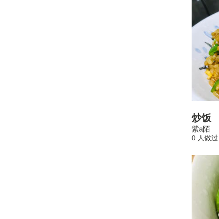
炒饭
紫a陌
0 人做过