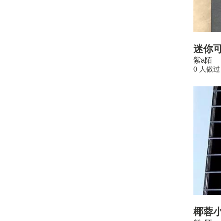
迷你
紫a陌
0 人做过
椰蓉