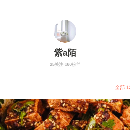
紫a陌
25
关注·
160
粉丝
全部 