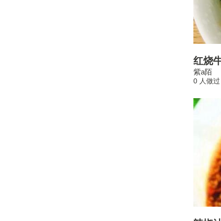
红烧
紫a陌
0 人做过