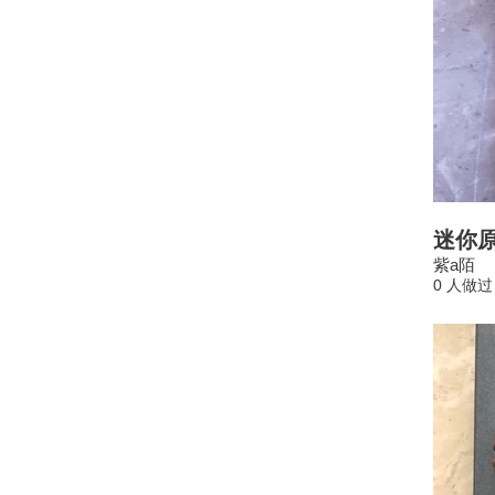
迷你
紫a陌
0 人做过