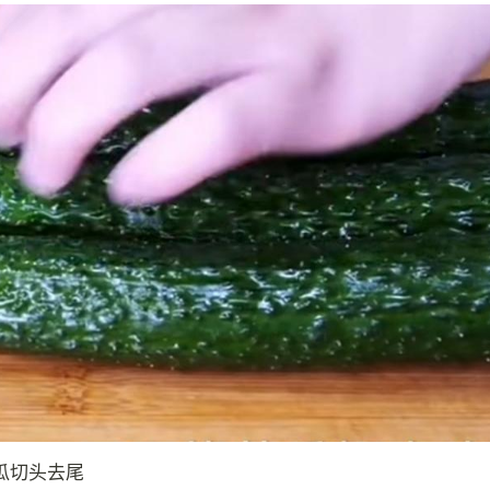
瓜切头去尾