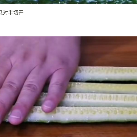
瓜对半切开