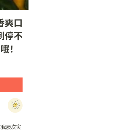
香爽口
到停不
家哦！
过我屡次实