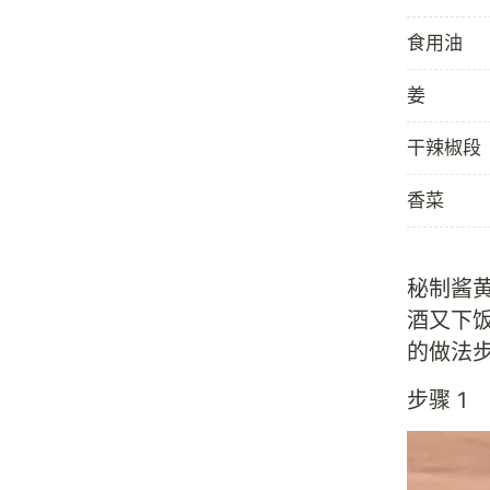
食用油
姜
干辣椒段
香菜
秘制酱
酒又下
的做法
步骤 1