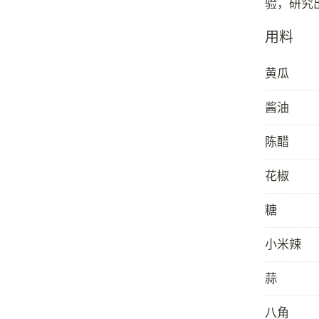
用料
黄瓜
酱油
陈醋
花椒
糖
小米辣
蒜
八角