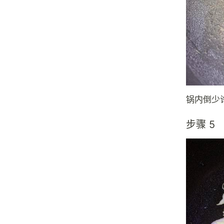
锅内倒少
步骤 5