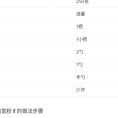
250克
适量
1把
1小把
2勺
1勺
半勺
少许
炖宽粉🥬的做法步骤