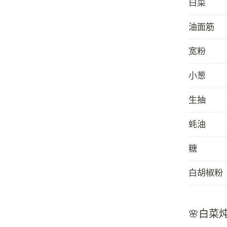
白菜
油面筋
宽粉
小葱
生抽
蚝油
糖
白胡椒粉
🌸白菜