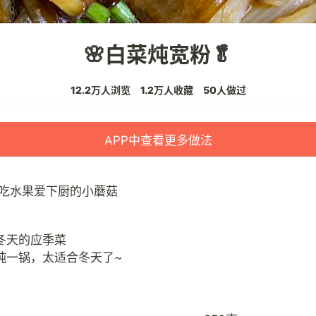
🌸白菜炖宽粉🥬
12.2万人浏览
1.2万人收藏
50人做过
APP中查看更多做法
吃水果爱下厨的小蘑菇
冬天的应季菜