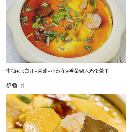
生抽+凉白开+香油+小葱花+香菜倒入鸡蛋羹里
步骤 11