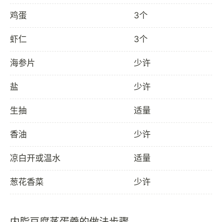
鸡蛋
3个
虾仁
3个
海参片
少许
盐
少许
生抽
适量
香油
少许
凉白开或温水
适量
葱花香菜
少许
内脂豆腐蒸蛋羹的做法步骤