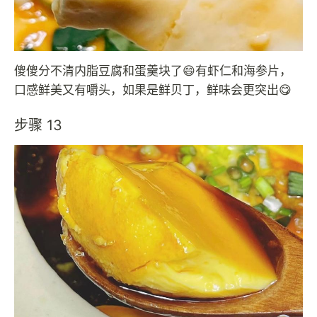
傻傻分不清内脂豆腐和蛋羹块了😄有虾仁和海参片，
口感鲜美又有嚼头，如果是鲜贝丁，鲜味会更突出😋
步骤 13