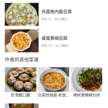
鸡蛋抱内脂豆腐
评分 7.1
95 人做过
咸蛋黄绢豆腐
评分 7.3
10 人做过
作者的其他菜谱
虾滑酿口蘑
白菜炝锅面·老饭骨版
樟树港辣椒炒肉