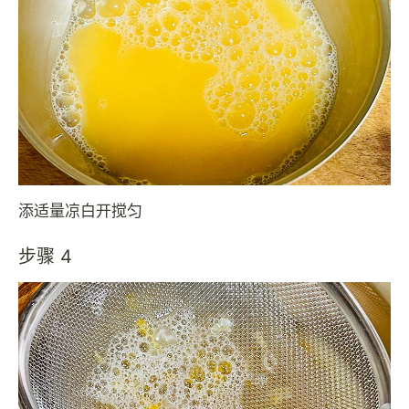
添适量凉白开搅匀
步骤 4