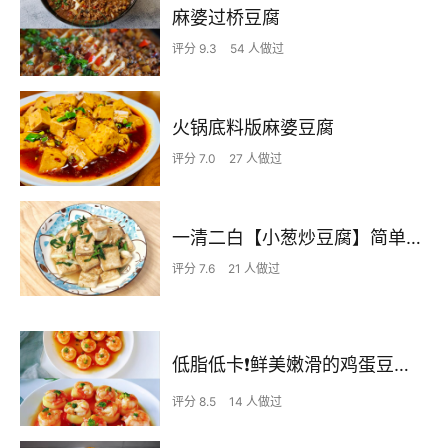
麻婆过桥豆腐
评分 9.3
54 人做过
火锅底料版麻婆豆腐
评分 7.0
27 人做过
一清二白【小葱炒豆腐】简单家常味
评分 7.6
21 人做过
低脂低卡❗️鲜美嫩滑的鸡蛋豆腐蒸虾仁，好吃又好看～
评分 8.5
14 人做过