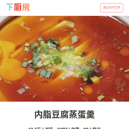
用APP打开
内脂豆腐蒸蛋羹