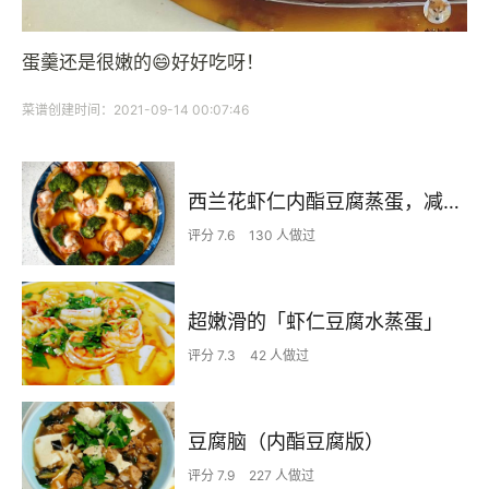
蛋羹还是很嫩的😄好好吃呀！
菜谱创建时间：2021-09-14 00:07:46
西兰花虾仁内酯豆腐蒸蛋，减脂餐
评分 7.6
130 人做过
超嫩滑的「虾仁豆腐水蒸蛋」
评分 7.3
42 人做过
豆腐脑（内酯豆腐版）
评分 7.9
227 人做过