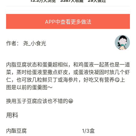
13.3万人浏览
3387人收藏
29人做过
APP中查看更多做法
作者：
尧_小食光
内脂豆腐状态和蛋羹超相似，和鸡蛋液一起蒸也是一道
菜，蒸时给蛋液里撒点虾皮，或蛋液快凝固时放几个虾
仁，也可放几粒鲜贝丁或海参片，好吃又有营养😋上
图是以前的蛋羹图～
用料
内酯豆腐
1/3盒