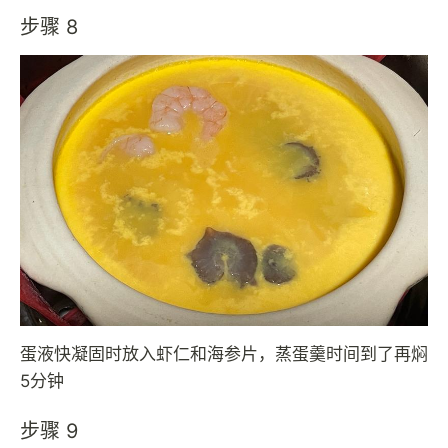
步骤 8
蛋液快凝固时放入虾仁和海参片，蒸蛋羹时间到了再焖
5分钟
步骤 9