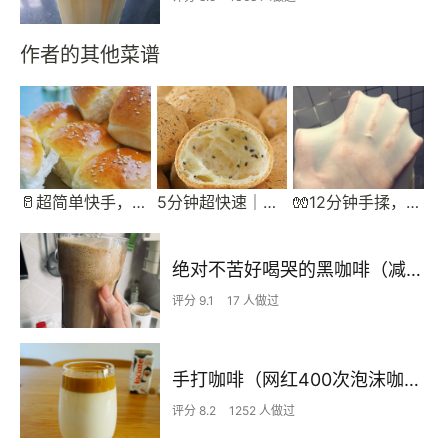
作者的其他菜谱
🥛超简单快手，柔软拉丝，一次发酵，牛奶小餐包
5分钟超快速｜空心麻薯球｜恐龙蛋面包球｜Q弹好吃｜完爆山姆会员店
🧤12分钟手揉，完美手套膜～（视频）
绝对不苦好喝哭的黑咖啡（减脂 利尿 抗氧化）无糖无奶喝出奶感
评分 9.1
17 人做过
手打咖啡（网红400次泡沫咖啡）
评分 8.2
1252 人做过