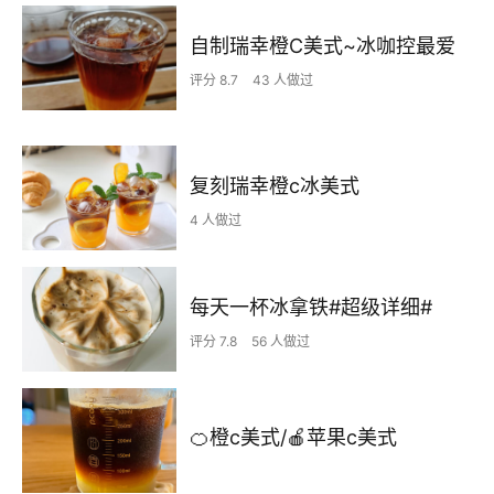
自制瑞幸橙C美式~冰咖控最爱
评分 8.7
43 人做过
复刻瑞幸橙c冰美式
4 人做过
每天一杯冰拿铁#超级详细#
评分 7.8
56 人做过
🍊橙c美式/🍎苹果c美式