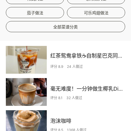
茄子做法
可乐鸡翅做法
全部菜谱分类
红茶鸳鸯拿铁☕️自制星巴克同款咖啡
评分 8.9
24 人做过
毫无难度！一分钟做生椰乳Dirty🥥
评分 8.1
32 人做过
泡沫咖啡
评分 8.5
1368 人做过