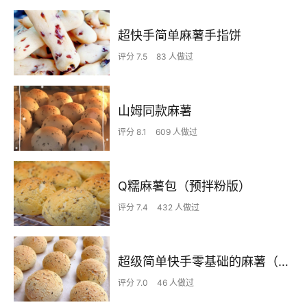
超快手简单麻薯手指饼
评分 7.5
83 人做过
山姆同款麻薯
评分 8.1
609 人做过
Q糯麻薯包（预拌粉版）
评分 7.4
432 人做过
超级简单快手零基础的麻薯（恐龙蛋）
评分 7.0
46 人做过