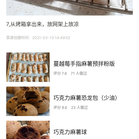
7,从烤箱拿出来，放网架上放凉
菜谱创建时间：2021-03-13 14:49:52
蔓越莓手指麻薯预拌粉版
评分 7.6
71 人做过
巧克力麻薯恐龙包（少油）
评分 8.6
23 人做过
巧克力麻薯球