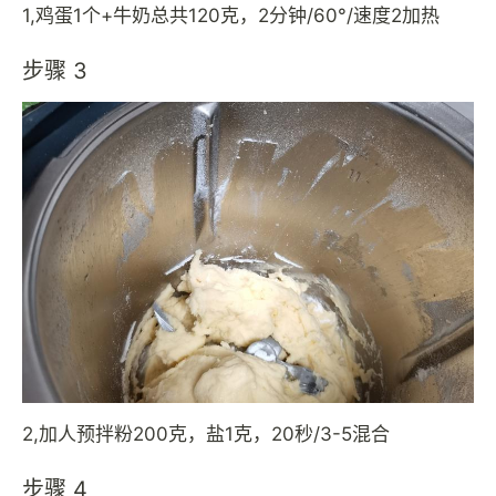
1,鸡蛋1个+牛奶总共120克，2分钟/60°/速度2加热
步骤 3
2,加人预拌粉200克，盐1克，20秒/3-5混合
步骤 4