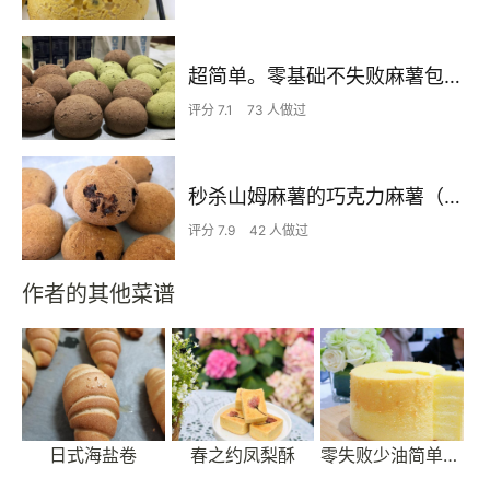
超简单。零基础不失败麻薯包，抹茶味可可味
评分 7.1
73 人做过
秒杀山姆麻薯的巧克力麻薯（简单易上手）
评分 7.9
42 人做过
作者的其他菜谱
日式海盐卷
春之约凤梨酥
零失败少油简单戚风蛋糕