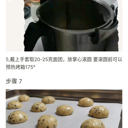
5,戴上手套取20-25克面团，放掌心滚圆 要滚圆前可以
预热烤箱175°
步骤 7