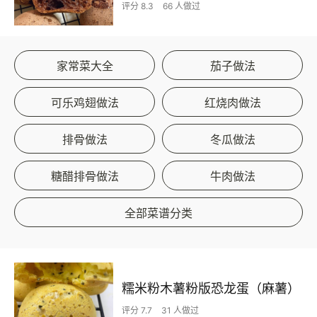
评分 8.3
66 人做过
家常菜大全
茄子做法
可乐鸡翅做法
红烧肉做法
排骨做法
冬瓜做法
糖醋排骨做法
牛肉做法
全部菜谱分类
糯米粉木薯粉版恐龙蛋（麻薯）
评分 7.7
31 人做过