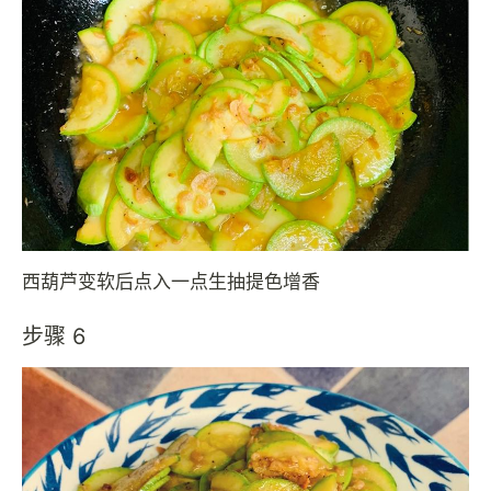
西葫芦变软后点入一点生抽提色增香
步骤 6