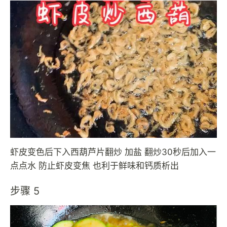
虾皮变色后下入西葫芦片翻炒 加盐 翻炒30秒后加入一
点点水 防止虾皮变焦 也利于鲜味和钙质析出
步骤 5