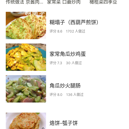
传统做法 京酱肉丝
家常菜 口蘑炒肉
橄榄菜四季豆
糊塌子（西葫芦煎饼）
评分 8.6
1702 人做过
家常角瓜炒鸡蛋
评分 7.3
30 人做过
角瓜炒火腿肠
评分 8.0
136 人做过
烙饼-瓠子饼