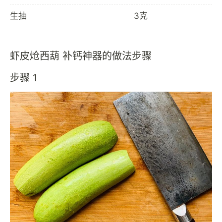
生抽
3克
虾皮炝西葫 补钙神器的做法步骤
步骤 1