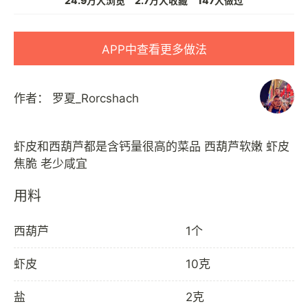
24.9万人浏览
2.7万人收藏
147人做过
APP中查看更多做法
作者：
罗夏_Rorcshach
虾皮和西葫芦都是含钙量很高的菜品 西葫芦软嫩 虾皮
用料
西葫芦
1个
虾皮
10克
盐
2克