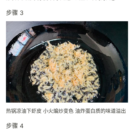
步骤 3
热锅凉油下虾皮 小火煸炒变色 油炸蛋白质的味道溢出
步骤 4