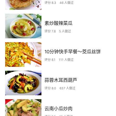
评分 8.3
46 人做过
素炒酸辣菜瓜
评分 7.8
5 人做过
10分钟快手早餐～茭瓜丝饼
评分 8.1
111 人做过
蒜蓉木耳西葫芦
评分 8.0
637 人做过
云南小瓜炒肉