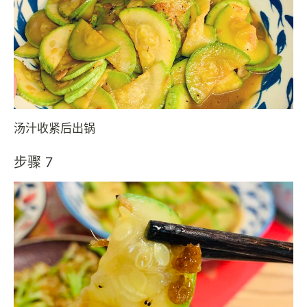
汤汁收紧后出锅
步骤 7