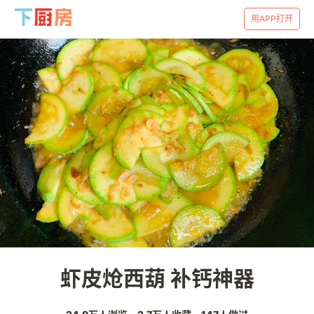
用APP打开
虾皮炝西葫 补钙神器