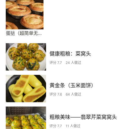
蛋挞（超简单无淡奶油添加剂孩子吃版）
健康粗粮：菜窝头
评分 7.7
24 人做过
黄金条（玉米面饼）
评分 7.6
64 人做过
粗粮美味——翡翠芹菜窝窝头
评分 7.7
11 人做过