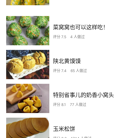
菜窝窝也可以这样吃！
评分 7.5
4 人做过
陕北黄馍馍
评分 7.4
65 人做过
特别省事儿的奶香小窝头
评分 8.1
77 人做过
玉米松饼