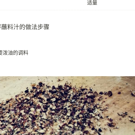
适量
拌蘸料汁的做法步骤
需要泼油的调料