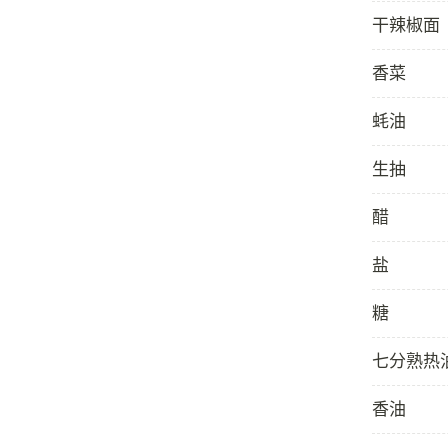
干辣椒面
香菜
蚝油
生抽
醋
盐
糖
七分熟热
香油