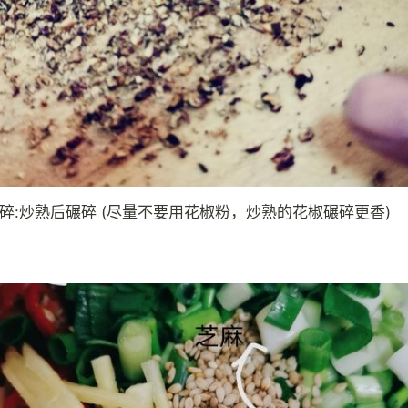
花椒碎:炒熟后碾碎 (尽量不要用花椒粉，炒熟的花椒碾碎更香)