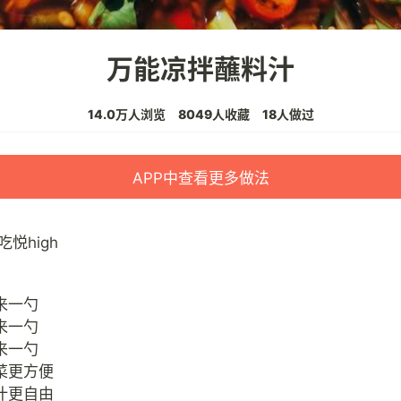
万能凉拌蘸料汁
14.0万人浏览
8049人收藏
18人做过
APP中查看更多做法
吃悦high
来一勺
来一勺
来一勺
菜更方便
汁更自由