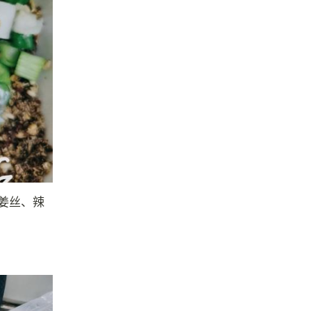
许姜丝、辣