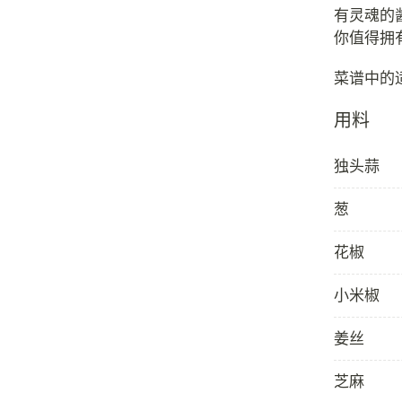
有灵魂的
你值得拥
用料
独头蒜
葱
花椒
小米椒
姜丝
芝麻