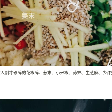
依次放入刚才碾碎的花椒碎、葱末、小米椒、蒜末、生芝麻、少