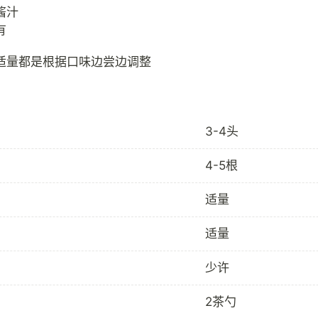
酱汁
有
3-4头
4-5根
适量
适量
少许
2茶勺