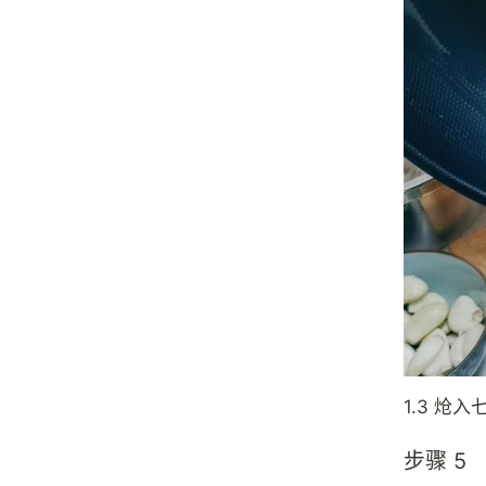
1.3 炝
步骤 5