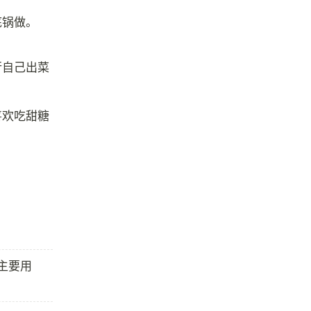
底锅做。
行自己出菜
喜欢吃甜糖
主要用