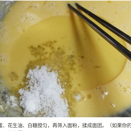
蛋、花生油、白糖搅匀，再筛入面粉，揉成面团。（如果你