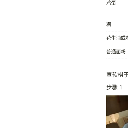
鸡蛋
糖
花生油或
普通面粉
宣软棋
步骤 1