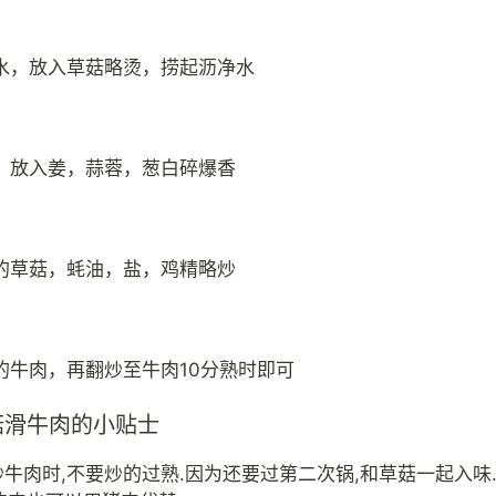
水，放入草菇略烫，捞起沥净水
，放入姜，蒜蓉，葱白碎爆香
的草菇，蚝油，盐，鸡精略炒
的牛肉，再翻炒至牛肉10分熟时即可
菇滑牛肉的小贴士
炒牛肉时,不要炒的过熟.因为还要过第二次锅,和草菇一起入味