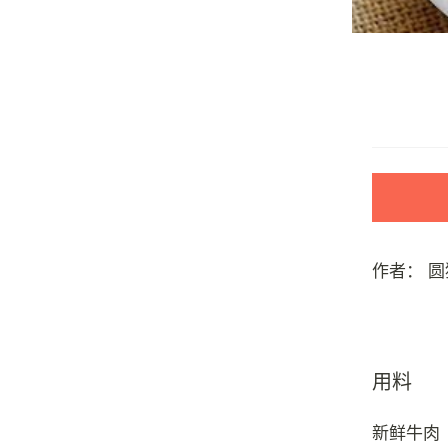
作者：
圆
用料
新鲜牛肉