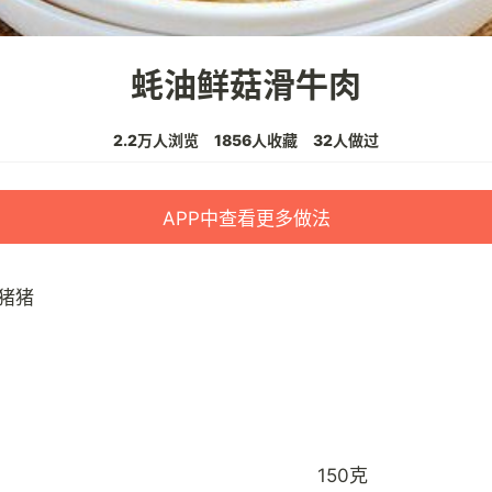
蚝油鲜菇滑牛肉
2.2万人浏览
1856人收藏
32人做过
APP中查看更多做法
猪猪
150克