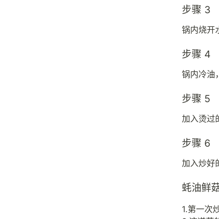
步骤 3
锅内烧开
步骤 4
锅内冷油
步骤 5
加入烫过
步骤 6
加入炒好
蚝油鲜
1.第一次