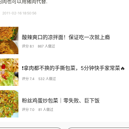
的肉也可以用猪肉代替.
11-02-16 18:50:56
酸辣爽口的凉拌面！保证吃一次就上瘾
评分 8.1
867 人做过
❗拿肉都不换的手撕包菜，5分钟快手家常菜🔥
评分 7.4
532 人做过
粉丝鸡蛋炒包菜｜零失败、巨下饭
评分 7.0
81 人做过