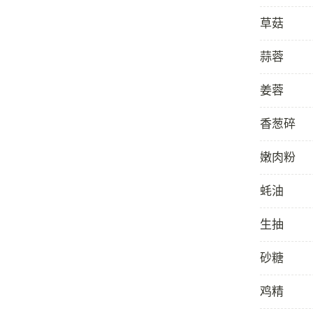
草菇
蒜蓉
姜蓉
香葱碎
嫩肉粉
蚝油
生抽
砂糖
鸡精