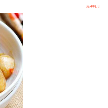
用APP打开