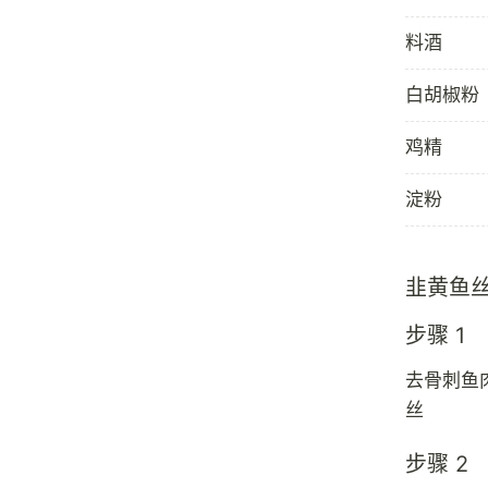
料酒
白胡椒粉
鸡精
淀粉
韭黄鱼
步骤 1
去骨刺鱼
丝
步骤 2