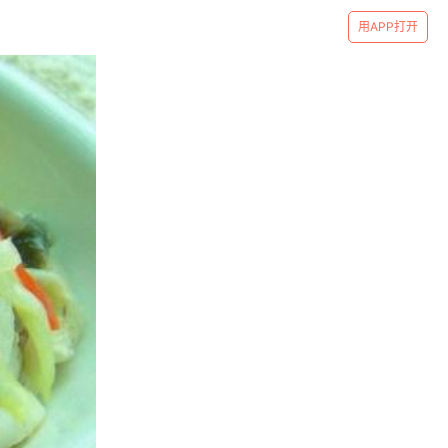
用APP打开