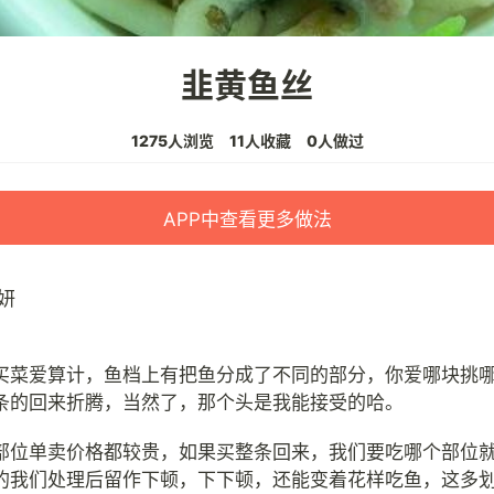
韭黄鱼丝
1275人浏览
11人收藏
0人做过
APP中查看更多做法
妍
买菜爱算计，鱼档上有把鱼分成了不同的部分，你爱哪块挑
条的回来折腾，当然了，那个头是我能接受的哈。
部位单卖价格都较贵，如果买整条回来，我们要吃哪个部位
的我们处理后留作下顿，下下顿，还能变着花样吃鱼，这多