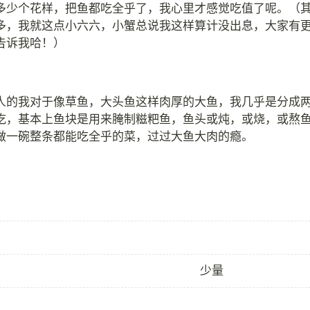
多少个花样，把鱼都吃全乎了，我心里才感觉吃值了呢。（
多，我就这点小六六，小蟹总说我这样算计没出息，大家有
告诉我哈！）
人的我对于像草鱼，大头鱼这样肉厚的大鱼，我几乎是分成
吃，基本上鱼块是用来腌制糍粑鱼，鱼头或炖，或烧，或熬
少量