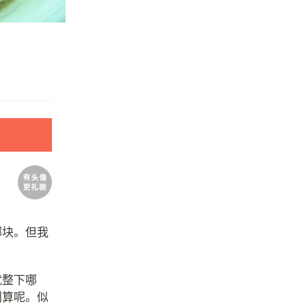
哪块。但我
就整下哪
划算呢。似