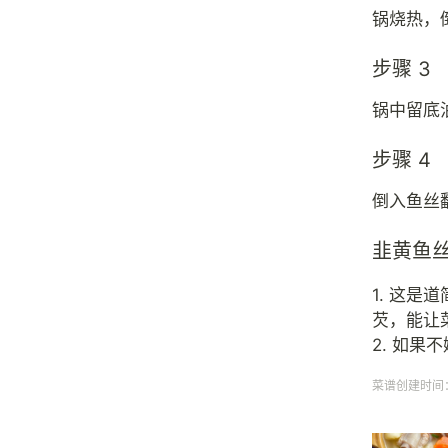
锅烧热，
步骤 3
锅中留底
步骤 4
倒入鱼丝
韭黄鱼
1. 这
芡，能让
2. 如
菜谱创建时间：20