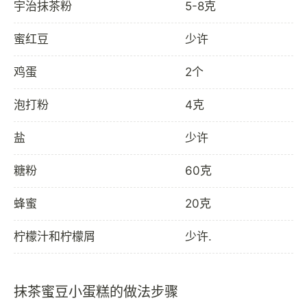
宇治抹茶粉
5-8克
蜜红豆
少许
鸡蛋
2个
泡打粉
4克
盐
少许
糖粉
60克
蜂蜜
20克
柠檬汁和柠檬屑
少许.
抹茶蜜豆小蛋糕的做法步骤