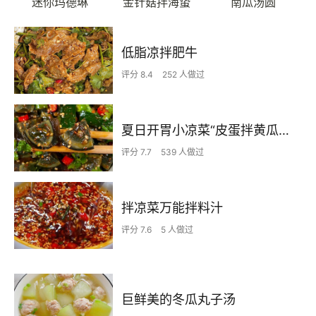
迷你玛德琳
金针菇拌海蛰
南瓜汤圆
低脂凉拌肥牛
评分 8.4
252 人做过
夏日开胃小凉菜“皮蛋拌黄瓜🥒”开胃减脂
评分 7.7
539 人做过
拌凉菜万能拌料汁
评分 7.6
5 人做过
巨鲜美的冬瓜丸子汤