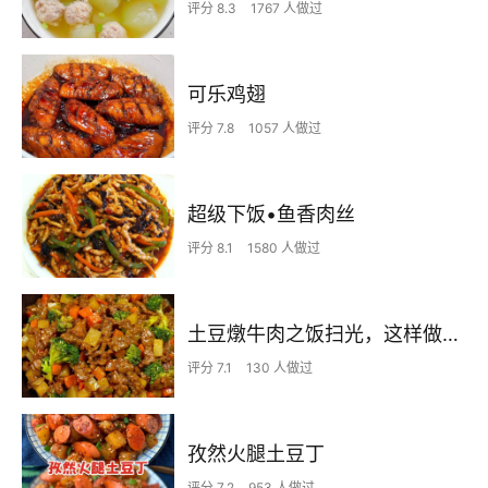
评分 8.3
1767 人做过
可乐鸡翅
评分 7.8
1057 人做过
超级下饭•鱼香肉丝
评分 8.1
1580 人做过
土豆燉牛肉之饭扫光，这样做也太香了吧，还没出锅已是浓香四溢了
评分 7.1
130 人做过
孜然火腿土豆丁
评分 7.2
953 人做过